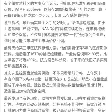
有个做智慧社区的方案商告诉我，他们现在标准配置是6TB×8
盘位，配合H.265编码可以保存200路摄像头半年的录像。算下
来每TB每天的成本不到0.5元，比用云存储划算得多。
说到价格，最近确实是个入手的好时机。渠道那边透露，由于
上游晶圆厂产能过剩，NAND闪存价格持续走低，连带机械硬
盘也降价促销。不过5月份希捷要发布新一代银河系列企业盘，
到时候可能会带动整个市场价格回调。
前两天给某三甲医院做存储方案，他们需要保存5年的医疗影像
资料。最后选了16TB的监控级硬盘，单盘价格谈到2180元，比
去年省了将近400块。院方设备科长说，省下来的钱正好多买两
台热备服务器。
其实选监控硬盘就像买保险，不能只看眼前价格。去年双十一
有客户囤了50块4TB盘，结果现在6TB成主流，那些小容量盘反
而成了库存负担。建议根据实际摄像头数量和保存周期计算，
适当留出20%的冗余空间。
最近发现个有趣现象，以前客户最爱比价，现在更看重供货稳
定性。毕竟遇到硬盘缺货时，监控系统不能停摆。有家连锁酒
店就是因为供应商临时断货，被迫高价从其他渠道调货，多花