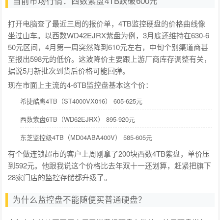
当前市场行情：西数紫盘4TB跌破600元
打开电脑查了最近三周的报价单，4TB监控硬盘的价格曲线像
坐过山车。以西数WD42EJRX紫盘为例，3月底还维持在630-6
50元区间，4月第一周突然降到610元左右，中旬个别渠道商甚
至报出598元的低价。这波降价主要跟上游厂商库存调整有关，
据说5月新批次到货后价格可能回弹。
现在市面上主流的4-6TB监控盘基本这个价：
希捷酷鹰4TB（ST4000VX016） 605-625元
西数紫盘6TB（WD62EJRX） 895-920元
东芝监控级4TB（MD04ABA400V） 585-605元
有个做连锁超市的客户上周刚拿了200块西数4TB紫盘，单价压
到592元。他跟我说这个价格比去年双十一还划算，赶紧把旗下
28家门店的监控存储都升级了。
为什么监控盘不能随便买普通硬盘？