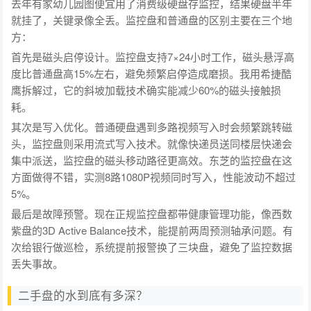
去年有家幼儿园图便宜用了消费级硬盘存监控，结果硬盘半年
就挂了，关键录像全丢。监控盘和普通盘的区别主要在三个地
方：
首先是磁头启停设计。监控盘支持7×24小时工作，磁头悬浮高
度比普通盘高15%左右，避免频繁启停造成磨损。我用希捷酷
鹰拆解过，它的斜坡加载技术确实能减少60%的磁头接触损
耗。
其次是写入优化。普通硬盘遇到多路视频写入时会频繁跳转磁
头，监控盘则采用流式写入技术。就像快递员送同楼层快递会
集中派送，监控盘的磁头移动路径更高效。东芝的监控盘在这
方面做得不错，实测8路1080P视频同时写入，性能波动不超过
5%。
最后是故障预警。现在正规监控盘都带健康管理功能，像西数
紫盘的3D Active Balance技术，能提前两周预测轴承问题。有
次给银行做巡检，系统提前报警换了三块盘，避免了监控数据
丢失事故。
二手盘的水到底有多深？