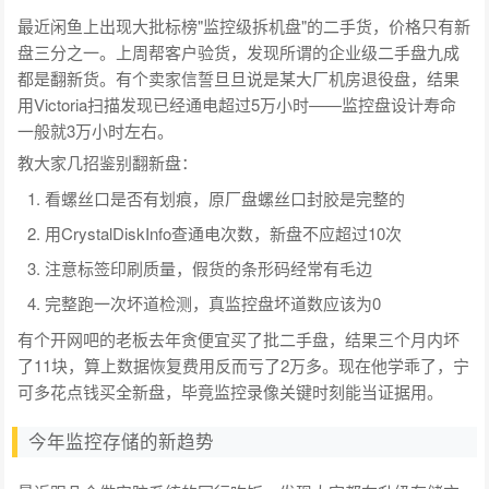
最近闲鱼上出现大批标榜"监控级拆机盘"的二手货，价格只有新
盘三分之一。上周帮客户验货，发现所谓的企业级二手盘九成
都是翻新货。有个卖家信誓旦旦说是某大厂机房退役盘，结果
用Victoria扫描发现已经通电超过5万小时——监控盘设计寿命
一般就3万小时左右。
教大家几招鉴别翻新盘：
看螺丝口是否有划痕，原厂盘螺丝口封胶是完整的
用CrystalDiskInfo查通电次数，新盘不应超过10次
注意标签印刷质量，假货的条形码经常有毛边
完整跑一次坏道检测，真监控盘坏道数应该为0
有个开网吧的老板去年贪便宜买了批二手盘，结果三个月内坏
了11块，算上数据恢复费用反而亏了2万多。现在他学乖了，宁
可多花点钱买全新盘，毕竟监控录像关键时刻能当证据用。
今年监控存储的新趋势