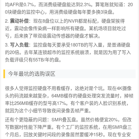
均AFR是0.7%，而消费级硬盘能达到2.3%。算笔账就知道：20
0块硬盘的监控中心，用消费级硬盘每年要多换3块盘。
2.
震动补偿
：现在8盘位以上的NVR都是标配，硬盘架挨得
近，震动会像传染病一样影响所有硬盘。某机场项目就吃过
亏，后来换了带双级震动传感器的硬盘才解决。
3.
写入负载
：监控盘每天要承受180TB的写入量，是普通硬盘
的20倍。去年某连锁超市的监控系统崩溃，就是因为用了写入
负载评级只有55TB/年的盘。
今年最坑的选购误区
很多人觉得监控硬盘不用看缓存，这绝对是个坑。现在4K摄像
头的码流越来越复杂，64MB缓存的硬盘处理突发流量时，掉帧
率比256MB缓存的型号高17%。有个客户装的人脸识别系统，
就因为这个小细节导致夜间录像丢帧严重。
还有个更隐蔽的问题：SMR叠瓦盘。虽然价格便宜20%，但改
写数据时性能下降严重。有个工厂的监控系统，在用SMR盘三
个月后，回放关键时间段的录像居然要缓冲15秒。现在专业安