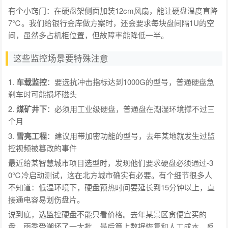
有个小窍门：在硬盘架侧面加装12cm风扇，能让硬盘温度直降
7℃。我们给银行金库做方案时，还会要求每块盘间隔1U的空
间，虽然多占机柜位置，但故障率能降低一半。
这些监控场景要特殊注意
1.
车载监控
：要选抗冲击指标达到1000G的型号，普通硬盘急
刹车时可能损坏磁头
2.
煤矿井下
：必须用工业级硬盘，普通盘在潮湿环境撑不过三
个月
3.
雪亮工程
：建议用带加密功能的型号，去年某地就发生过监
控视频被篡改的事件
最近给某智慧城市项目选型时，发现他们要求硬盘必须通过-3
0℃冷启动测试，这在北方城市确实有必要。有个细节很多人
不知道：低温环境下，硬盘预热时间要延长到15分钟以上，直
接通电容易划伤盘片。
说到底，选监控硬盘不能只看价格。去年某景区贪便宜买的
盘，雨季受潮坏了一大批，最后算上数据恢复和人工成本，反