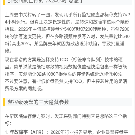
别被商家宣传的"7×24小时"忽悠了
上周去中关村转了一圈，发现几乎所有监控硬盘都标称支持7×2
4小时运行。但真正决定稳定性的，是转速和故障率这两个隐形
指标。2026年主流监控硬盘分5400转和7200转两种，虽然7200
转的读写速度更快，但在多路视频并发写入时，发热量能比540
0转高出30%。某品牌去年就因为散热设计缺陷，导致批量返
修。
现在靠谱的方案是选择支持TCQ（标签命令队列）技术的硬
盘。简单说就是能把零散的视频数据像整理快递包裹一样智能
排序，实测能让32路1080P摄像头的存储系统延迟降低40%。
不过要注意，有些低价盘虽然支持TCQ，但主控芯片用的是消
费级方案的阉割版。
监控级硬盘的三大隐藏参数
在帮医院做存储方案时，发现采购部门特别容易忽略这三个指
标：
1.
年故障率（AFR）
：2026年行业报告显示，企业级监控盘平