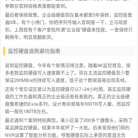
参数在官网规格表里都能查到。
最后看保修政策。企业级硬盘现在基本都是5年保修，监控级普
遍3年。有个小窍门，你把序列号输入官网查一下，立马现原
形。上周就有个客户拿批所谓"企业级"硬盘来找我，一查保修只
剩两年，明显是翻新货。
监控硬盘选购避坑指南
说到监控硬盘，今年有个新情况得注意。随着8K监控普及，很
多老款监控硬盘写入速度跟不上了。现在主流监控硬盘至少要
保证200MB/s的持续写入速度，低于这个数很容易出现丢帧。
还有个常见误区是以为监控硬盘可以7×24小时用。其实监控硬
盘的工作负载和真正的企业级还是有差距的。真正的企业级硬
盘像希捷的Exos系列，设计寿命是每年550TB写入量，而监控
级一般在180TB左右。
最近遇到个案例特别典型。某小区装了200多个摄像头，采购了
某品牌监控硬盘，结果半年就坏了一大批。后来发现他们用的
NVR设置了智能分析功能，导致硬盘实际上承受的是混合负