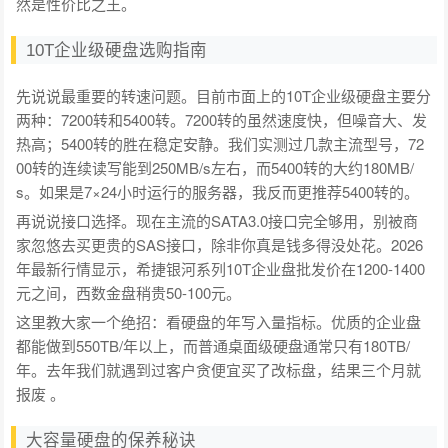
然是性价比之王。
10T企业级硬盘选购指南
先说说最重要的转速问题。目前市面上的10T企业级硬盘主要分
两种：7200转和5400转。7200转的虽然速度快，但噪音大、发
热高；5400转的胜在稳定安静。我们实测过几款主流型号，72
00转的连续读写能到250MB/s左右，而5400转的大约180MB/
s。如果是7×24小时运行的服务器，我反而更推荐5400转的。
再说说接口选择。现在主流的SATA3.0接口完全够用，别被商
家忽悠去买更贵的SAS接口，除非你真是钱多得没处花。2026
年最新行情显示，希捷银河系列10T企业盘批发价在1200-1400
元之间，西数金盘稍贵50-100元。
这里教大家一个绝招：看硬盘的年写入量指标。优质的企业盘
都能做到550TB/年以上，而普通桌面级硬盘通常只有180TB/
年。去年我们就遇到过客户贪便宜买了改标盘，结果三个月就
报废 。
大容量硬盘的保养秘诀