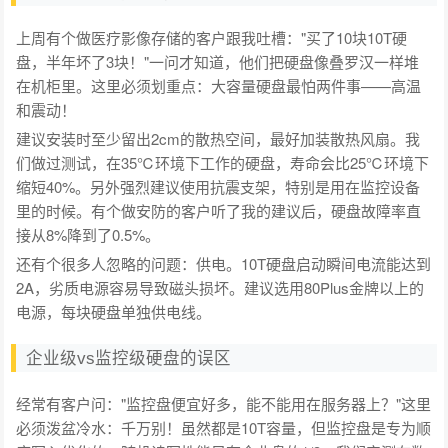
上周有个做医疗影像存储的客户跟我吐槽："买了10块10T硬
盘，半年坏了3块！"一问才知道，他们把硬盘像叠罗汉一样堆
在机柜里。这里必须划重点：大容量硬盘最怕两件事——高温
和震动！
建议安装时至少留出2cm的散热空间，最好加装散热风扇。我
们做过测试，在35℃环境下工作的硬盘，寿命会比25℃环境下
缩短40%。另外强烈建议使用抗震支架，特别是用在监控设备
里的时候。有个做安防的客户听了我的建议后，硬盘故障率直
接从8%降到了0.5%。
还有个很多人忽略的问题：供电。10T硬盘启动瞬间电流能达到
2A，劣质电源容易导致磁头损坏。建议选用80Plus金牌以上的
电源，每块硬盘单独供电线。
企业级vs监控级硬盘的误区
经常有客户问："监控盘便宜好多，能不能用在服务器上？"这里
必须泼盆冷水：千万别！虽然都是10T容量，但监控盘是专为顺