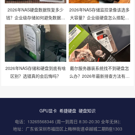
2026年NAS硬盘数据恢复多少
2026年NAS存储监控录像该选多
钱？企业级存储如何避免数据丢
大容量？企业级硬盘怎么搭配才
失风险？
划算？
2026年NAS存储和硬盘到底有啥
戴尔服务器装系统找不到硬盘怎
区别？选错真的会后悔吗？
么办？2026年最新排查方法有哪
些？
GPU显卡
希捷硬盘
硬盘知识
电话：13265568346 (周一到周日 8:30-20:30 全年无休);
地址：广东省深圳市福田区上梅林街道卓越城二期B座1303