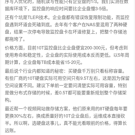
序写入优化的，随机读写性能只有企业盘的1/3。我们实测在数
据库环境下，监控盘的响应时间要比企业盘慢3-5倍。
还有个坑是TLER技术。企业盘都有错误恢复限制功能，而监控
盘遇到坏道会死磕到底。去年有个客户在NAS里混用了两种硬
盘，结果一次停电导致监控盘卡在坏道修复上，把整个存储池
都拖垮了。
价格方面，目前10T监控盘比企业盘便宜200-300元，但考虑到
使用寿命和稳定性，企业盘的实际使用成本反而更低。以5年周
期计算，企业盘每TB成本能省15-20元。
最后说个行业内都知道的秘密：买硬盘千万别只看标称容量。
有些厂商的10T硬盘实际可用空间只有9.5T左右，这是因为保留
空间设置不同。建议下单前一定要问清楚实际可用容量，特别
是做分布式存储的时候，差0.5T都可能要重新规划整个存储架
构。
最近帮一个视频网站做存储方案，他们原来用的8T硬盘每年要
更换30%左右，换成质量好的10T企业盘后，运维成本直接砍
半。所以啊，选硬盘这事儿，真不能光看眼前的价格，得算长
远账。