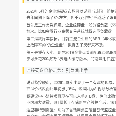
2026年5月的企业级硬盘市场可以说相当热闹。希捷银河系
去年同期下降了8%左右。但千万别被价格迷惑了眼
首先是工作负载评级。企业级硬盘一般分轻负载（55TB
档次。比如金融行业高频交易系统就得选重负载盘，
第二是故障率指标。目前主流企业盘的AFR（年化故障率
上故障率的"伪企业盘"，数据丢了哭都来不及。
第三是缓存大小。现在20TB企业盘普遍配置256MB
宁可多花200块钱也要选大缓存版本，特别是用在
监控硬盘价格走势：别急着出手
说到监控硬盘，2026年确实出现了一个有趣的现象。8
控盘价格反而比年初涨了5%。这是因为AI视频分
我建议中小监控项目现在可以入手8TB盘，性价比
业内朋友透露，6月份长江存储新生产线投产后，16
这里要特别提醒：别为了省钱用桌面硬盘替代监控盘
有个客户贪便宜用了桌面盘，结果两个月就坏了8块