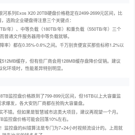
列Exos X20 20TB硬盘价格稳定在2499-2699元区间，比
睛，选购企业硬盘得注意三个关键点：
/年）、中等负载（180TB/年）和重负载（550TB/年）三个
而普通文件服务器用中等负载就够。
）都在0.35%-0.6%之间。千万别贪便宜买那些标称1.2%以
或512MB缓存，但有些厂商会用128MB缓存盘降价促销。建议
虚拟化环境时，性能差异特别明显。
TB监控盘价格跌到了799-899元区间，但16TB以上大容量监
析需求爆发，各大安防厂商都在抢购大容量盘。
确实不错。但如果是智慧城市这类大项目，建议再观望一个月。
TB监控盘价格可能会回落10%左右。
！监控盘的纠错算法是专门为7×24小时视频流设计的。上周就
，损失比省的钱多多了。