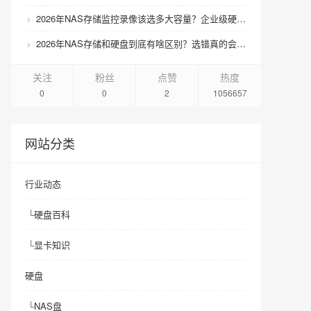
2026年NAS存储监控录像该选多大容量？企业级硬盘怎么搭配才划算？
2026年NAS存储和硬盘到底有啥区别？选错真的会后悔吗？
关注
粉丝
点赞
热度
0
0
2
1056657
网站分类
行业动态
└
硬盘百科
└
显卡知识
硬盘
└
NAS盘