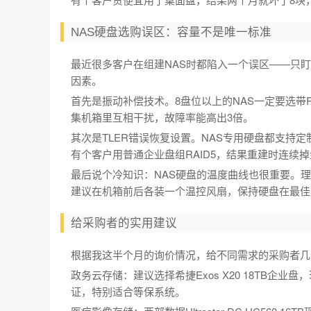
NAS硬盘选购误区：容量不是唯一标准
最近很多客户在组建NAS时都陷入一个误区——只
因素。
首先是振动补偿技术。8盘位以上的NAS一定要选带RV传
集机箱里互相干扰，故障率能高出3倍。
其次是TLER错误恢复设置。NAS专用硬盘都支持
有个客户用普通企业盘组RAID5，结果重建时连续掉
最后说个冷知识：NAS硬盘的温度曲线也很重要。理
建议在机箱前后各装一个温控风扇，保持硬盘在最佳
给采购者的实用建议
根据我这半个月的询价情况，给不同需求的采购者几
政务云存储：建议选择希捷Exos X20 18TB企业
证，特别适合等保系统。