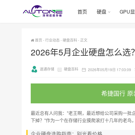
首页
硬盘
GPU
首页
-
行业动态
-
硬盘百科
-
正文
2026年5月企业硬盘怎么
道通存储
硬盘百科
2026年05月19日 17:03:09
希捷国行 原
最近总有人问我："老王啊，最近想给公司采购一批企
下掉？"作为一个在存储行业摸爬滚打十几年的老鸟
企业硬盘选购指南：别光看价格