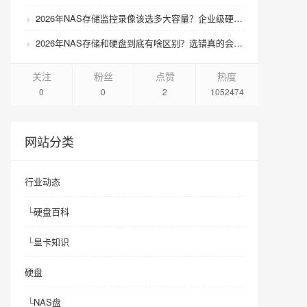
2026年NAS存储监控录像该选多大容量？企业级硬盘怎么搭配才划算？
2026年NAS存储和硬盘到底有啥区别？选错真的会后悔吗？
关注
粉丝
点赞
热度
0
0
2
1052474
网站分类
行业动态
└
硬盘百科
└
显卡知识
硬盘
└
NAS盘