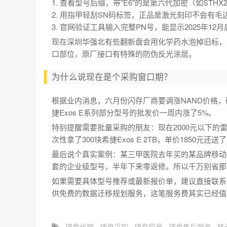
1. 查看型号后缀，带"E6"的是第六代加密（如STHX2
2. 用指甲轻刮SN码标签，正品是激光刻印不会有毛
3. 官网验证工具输入完整PN号，能显示2025年1
现在深圳华强北有些翻新盘会用化学药水泡掉旧标，
口部位，原厂接口有特殊的防伪反光涂层。
为什么说现在是个采购窗口期？
根据业内消息，六月份闪存厂商要调涨NAND价格
捷Exos E系列部分型号的批发价一周内涨了5%。
特别提醒需要批量采购的朋友：现在2000元以下的
次性拿了300块希捷Exos E 2TB，单价1850
最后说个真实案例：某三甲医院去年买的某品牌移动
套的企业级型号，半年下来零返修。所以千万别省那
如果需要具体型号推荐或最新报价单，建议直接联系
供免费的数据迁移规划服务，这笔服务费其实已经值
硬盘代理
硬盘采购
硬盘容量
硬盘售后服务
移