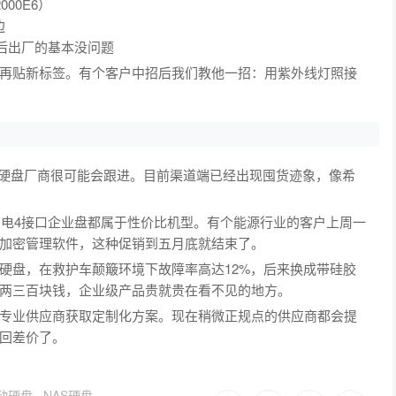
000E6）
边
2月后出厂的基本没问题
再贴新标签。有个客户中招后我们教他一招：用紫外线灯照接
，硬盘厂商很可能会跟进。目前渠道端已经出现囤货迹象，像希
雷电4接口企业盘都属于性价比机型。有个能源行业的客户上周一
元还送了加密管理软件，这种促销到五月底就结束了。
硬盘，在救护车颠簸环境下故障率高达12%，后来换成带硅胶
两三百块钱，企业级产品贵就贵在看不见的地方。
专业供应商获取定制化方案。现在稍微正规点的供应商都会提
回差价了。
动硬盘
NAS硬盘