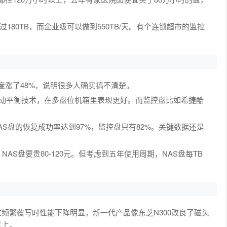
80TB，而企业级可以做到550TB/天。有个连锁超市的监控
热度涨了48%，说明很多人确实搞不清楚。
D主动平衡技术，在多盘位机箱里表现更好。而监控盘比如希捷酷
S盘的恢复成功率达到97%，监控盘只有82%。关键数据还是
，NAS盘要贵80-120元。但考虑到五年使用周期，NAS盘每TB
在频繁覆写时性能下降明显，新一代产品像东芝N300改良了磁头
以上。