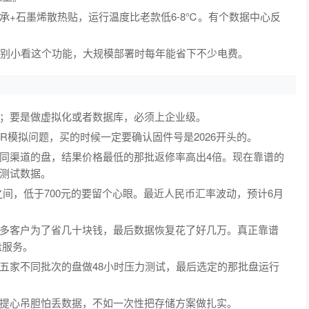
承+石墨烯散热贴，运行温度比老款低6-8℃。有个数据中心反
。别小看这个功能，大规模部署时每年能省下不少电费。
；要是做虚拟化或者数据库，必须上企业级。
R模拟问题，买的时候一定要确认固件号是2026开头的。
同渠道的盘，结果价格最低的那批返修率高出4倍。现在靠谱的
测试数据。
元之间，低于700元的要留个心眼。最近人民币汇率波动，预计6月
多客户为了省几十块钱，最后数据恢复花了好几万。真正靠谱
盘服务。
五家不同批次的盘做48小时压力测试，最后选定的那批盘运行
提心吊胆怕丢数据，不如一次性把存储方案做扎实。