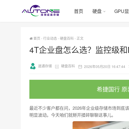
首页
硬盘
GPU
首页
-
行业动态
-
硬盘百科
-
正文
4T企业盘怎么选？监控级和
道通存储
硬盘百科
2026年05月20日 16:47:44
希捷国行 原
最近不少客户都在问，2026年企业级存储市场到底
明显波动。今天咱们就掰开揉碎聊聊这事儿。