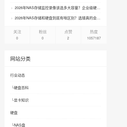
2026年NAS存储监控录像该选多大容量？企业级硬盘怎么搭配才划算？
2026年NAS存储和硬盘到底有啥区别？选错真的会后悔吗？
关注
粉丝
点赞
热度
0
0
2
1057187
网站分类
行业动态
└
硬盘百科
└
显卡知识
硬盘
└
NAS盘