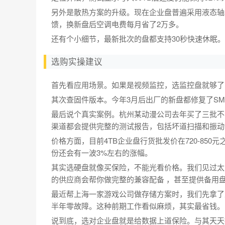
另外是散热方案的升级。现在企业盘普遍采用液态轴
馈，换新盘后空调电费每月省了2万多。
还有个小细节，最新批次的盘都支持30秒快速休眠
选购实操建议
首先看应用场景。如果是视频监控，选监控盘就够了
其次查固件版本。今年3月后出厂的新盘都修复了SM
最后说个真实案例。杭州某动漫公司去年买了三批不
渠道都会提供完整的测试报告，包括坏道扫描和振动
价格方面，目前4TB企业盘行货批发价在720-850
份还会有一波3%左右的涨幅。
其实选硬盘就像买保险，不能光看价格。我们见过太
的供应商会帮你做完整的兼容配备 ，甚至提供备用
最近帮上海一家游戏公司做存储方案时，我们先拿了
半年零故障。这种前期工作看似麻烦，其实最省钱。
说到底，选对企业盘就是给数据上道保险。与其天天