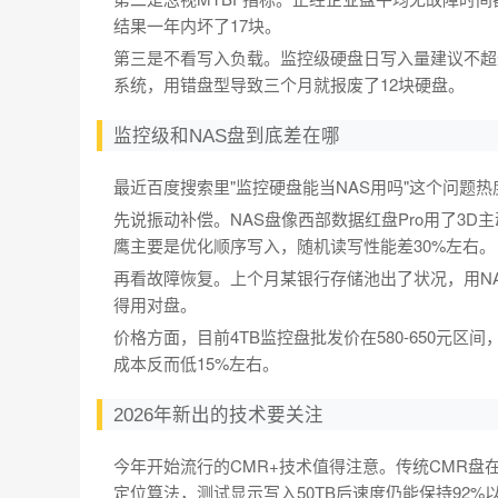
结果一年内坏了17块。
第三是不看写入负载。监控级硬盘日写入量建议不超过1
系统，用错盘型导致三个月就报废了12块硬盘。
监控级和NAS盘到底差在哪
最近百度搜索里"监控硬盘能当NAS用吗"这个问题
先说振动补偿。NAS盘像西部数据红盘Pro用了3
鹰主要是优化顺序写入，随机读写性能差30%左右。
再看故障恢复。上个月某银行存储池出了状况，用NA
得用对盘。
价格方面，目前4TB监控盘批发价在580-650元区间
成本反而低15%左右。
2026年新出的技术要关注
今年开始流行的CMR+技术值得注意。传统CMR盘
定位算法，测试显示写入50TB后速度仍能保持92%