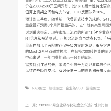
价在2300-2500元区间浮动，比16TB版本性价比
但算上机架空间和电力节省，TCO反而能降18%。
预计到三季度，随着新一代叠瓦式技术的成熟，24T
量盘最好观察3个月再批量采购，去年就有某型号因为
说到采购渠道，现在市场上流通的所谓"工包"企业盘
RT信息都被清零过。正规渠道的盘虽然贵10%，但
最近在帮几个医院做存储升级方案时发现，很多客户
的Mach.2系列双磁臂技术，在保持7200转性能
中心来说，一年电费能省出一台奔驰E级。
需要特别注意的是，采购企业盘千万别只看单盘价格
运维这些隐性支出。有时候贵一点的盘长期来看反而
NAS硬盘
机械硬盘
企业级SSD
监控硬盘
上一篇：2026年5月企业级存储磁盘怎么选？性价比和稳定性