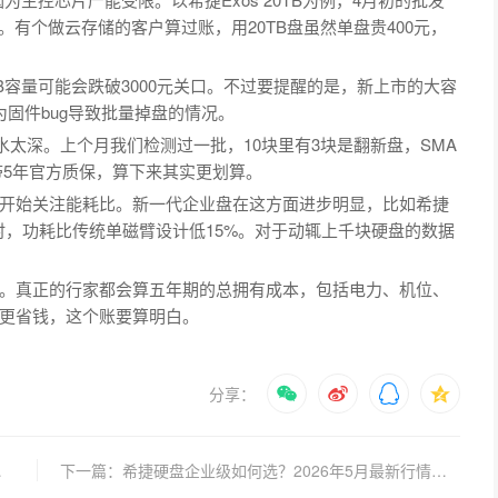
更高。有个做云存储的客户算过账，用20TB盘虽然单盘贵400元，
B容量可能会跌破3000元关口。不过要提醒的是，新上市的大容
固件bug导致批量掉盘的情况。
水太深。上个月我们检测过一批，10块里有3块是翻新盘，SMA
带5年官方质保，算下来其实更划算。
开始关注能耗比。新一代企业盘在这方面进步明显，比如希捷
的同时，功耗比传统单磁臂设计低15%。对于动辄上千块硬盘的数据
。真正的行家都会算五年期的总拥有成本，包括电力、机位、
更省钱，这个账要算明白。
分享：
如何平衡？
下一篇：希捷硬盘企业级如何选？2026年5月最新行情与避坑指南