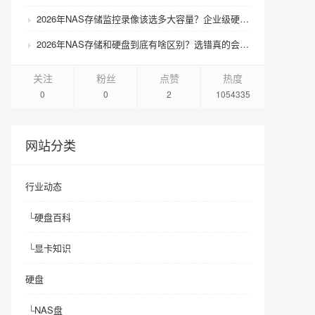
2026年NAS存储监控录像该选多大容量？企业级硬盘怎么搭配才划算？
2026年NAS存储和硬盘到底有啥区别？选错真的会后悔吗？
关注
粉丝
点赞
热度
0
0
2
1054335
网站分类
行业动态
└
硬盘百科
└
显卡知识
硬盘
└
NAS盘