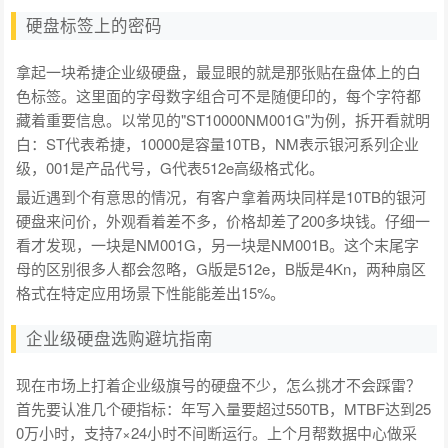
硬盘标签上的密码
拿起一块希捷企业级硬盘，最显眼的就是那张贴在盘体上的白
色标签。这里面的字母数字组合可不是随便印的，每个字符都
藏着重要信息。以常见的"ST10000NM001G"为例，拆开看就明
白：ST代表希捷，10000是容量10TB，NM表示银河系列企业
级，001是产品代号，G代表512e高级格式化。
最近遇到个有意思的情况，有客户拿着两块同样是10TB的银河
硬盘来问价，外观看着差不多，价格却差了200多块钱。仔细一
看才发现，一块是NM001G，另一块是NM001B。这个末尾字
母的区别很多人都会忽略，G版是512e，B版是4Kn，两种扇区
格式在特定应用场景下性能能差出15%。
企业级硬盘选购避坑指南
现在市场上打着企业级旗号的硬盘不少，怎么挑才不会踩雷？
首先要认准几个硬指标：年写入量要超过550TB，MTBF达到25
0万小时，支持7×24小时不间断运行。上个月帮数据中心做采