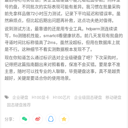
号的盘，不同批次的实际表现可能有差异。我习惯在批量采购
前先拿样品做72小时压力测试，记录下平均延迟和错误率。虽
然麻烦点，但比起后期出问题再补救，这点功夫绝对值得。
说到测试方法，最靠谱的还是用专业工具。hdparm测连续读
写，fio测随机性能，smartctl看健康状态。前几天发现有批盘的
寻道时间比标称值高了2ms，虽然没超标，但用在数据库上就
是不行。这种细节不看实测数据根本发现不了。
现在你知道怎么通过标识选对企业级硬盘了吧？下次采购时，
记得把这篇指南翻出来对照着看，保准不会买错。要是拿不准
主意，随时可以找专业的人聊聊，毕竟硬盘这事，真不是越贵
越好，关键是要适合你的使用场景。
企业硬盘
H100显卡
H100芯片
企业级固态硬盘
移动硬盘
固态硬盘推荐
分享：