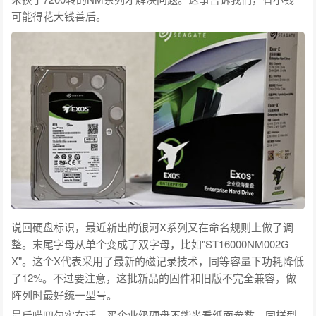
可能得花大钱善后。
说回硬盘标识，最近新出的银河X系列又在命名规则上做了调
整。末尾字母从单个变成了双字母，比如"ST16000NM002G
X"。这个X代表采用了最新的磁记录技术，同等容量下功耗降低
了12%。不过要注意，这批新品的固件和旧版不完全兼容，做
阵列时最好统一型号。
最后唠叨句实在话，买企业级硬盘不能光看纸面参数。同样型