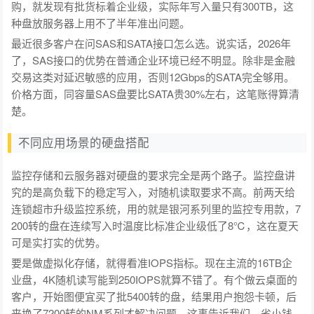
购，就发现有批货标着企业级，实际年写入量只有300TB，这
种盘放服务器上用不了半年准出问题。
最近很多客户在问SAS和SATA接口怎么选。说实话，2026年
了，SAS接口的优势在普通企业环境已经不明显。除非是金融
交易这类对延迟敏感的应用，否则12Gbps的SATA完全够用。
价格方面，同容量SAS盘要比SATA贵30%左右，这笔账得算清
楚。
不同应用场景的硬盘搭配
监控存储和云服务器对硬盘的要求完全是两个路子。监控盘讲
究的是高负载下的稳定写入，对随机读取要求不高。前两天给
连锁超市升级监控系统，用的就是银河系列里的监控专用款，7
200转的盘在连续写入时温度比标准企业级低了8℃，这在夏天
可是实打实的优势。
要是做虚拟化存储，就得看准IOPS指标。现在主流的16TB企
业盘，4K随机读写能到250IOPS就算不错了。有个做云桌面的
客户，开始图便宜买了批5400转的盘，结果用户抱怨卡顿，后
来换了7200转的NM系列才解决问题。这事告诉我们，省小钱