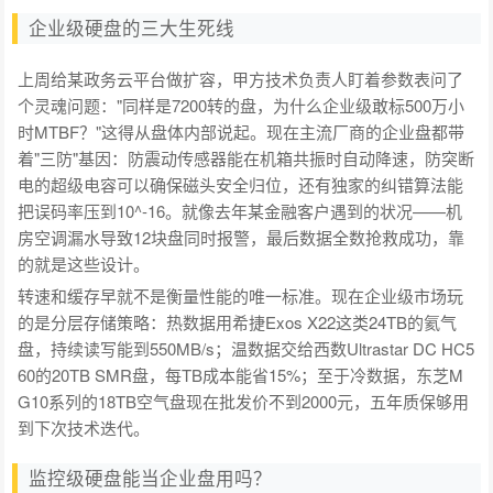
企业级硬盘的三大生死线
上周给某政务云平台做扩容，甲方技术负责人盯着参数表问了
个灵魂问题："同样是7200转的盘，为什么企业级敢标500万小
时MTBF？"这得从盘体内部说起。现在主流厂商的企业盘都带
着"三防"基因：防震动传感器能在机箱共振时自动降速，防突断
电的超级电容可以确保磁头安全归位，还有独家的纠错算法能
把误码率压到10^-16。就像去年某金融客户遇到的状况——机
房空调漏水导致12块盘同时报警，最后数据全数抢救成功，靠
的就是这些设计。
转速和缓存早就不是衡量性能的唯一标准。现在企业级市场玩
的是分层存储策略：热数据用希捷Exos X22这类24TB的氦气
盘，持续读写能到550MB/s；温数据交给西数Ultrastar DC HC5
60的20TB SMR盘，每TB成本能省15%；至于冷数据，东芝M
G10系列的18TB空气盘现在批发价不到2000元，五年质保够用
到下次技术迭代。
监控级硬盘能当企业盘用吗？