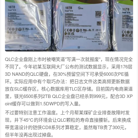
QLC企业盘刚上市时被嘲笑道"写满一次就报废"，现在情况完全
不同了。今年初某互联网大厂公布的测试数据显示，采用176层
3D NAND的QLC硬盘，在30%预留空间下可承受6000次PE循
环。实际应用中有个取巧办法：把日志文件这类高频更新数据
放在SLC缓存区，核心数据库用TLC区存储。目前国内电商渠道
里，镁光6500系列2TB QLC企业盘已经杀到999元，配合3D XP
oint缓存可以做到1.5DWPD的写入量。
不过要特别注意工作温度。上个月帮某煤矿企业排查故障时发
现，井下45℃的环境会让QLC颗粒的寿命直接腰斩。后来换成
带宽温设计的铠侠CD8系列才算稳定，虽然每TB贵了300元，
但半年没再出现过掉盘。