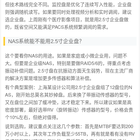
但技术路线完全不同。监控盘是优化了连续写入性能，企业盘
则强调随机读写。如果要同时处理视频分析和实时调阅，建议
选企业盘。上周刚有个医疗影像项目，就是用2.5寸企业盘做
的，既省空间又能满足PACS系统频繁调阅的需求。
NAS系统能不能用2.5寸企业盘？
这个要看你NAS的用途。如果是家庭或小微企业用，问题不
大。但要是企业级NAS，特别是要做RAID5/6的，得重点考虑
振动补偿问题。2.5寸盘在抗振动方面天生弱势，现在主流厂商
的解决方案是增加更多传感器和算法补偿。
有个典型案例：上海某设计公司用2.5寸企业盘组了12盘位的N
AS，刚开始总莫名其妙掉盘。后来换了带振动传感器的型号，
又在盘位之间加了缓冲垫，这才稳定下来。所以建议如果是高
密度部署，最好选带RV（旋转振动）传感器的型号，价格会贵
个10%左右，但绝对值得。
说到选购，建议重点关注这几个参数：首先是MTBF要达到200
万小时以上，其次年工作负载至少55TB，再有就是看有没有RV