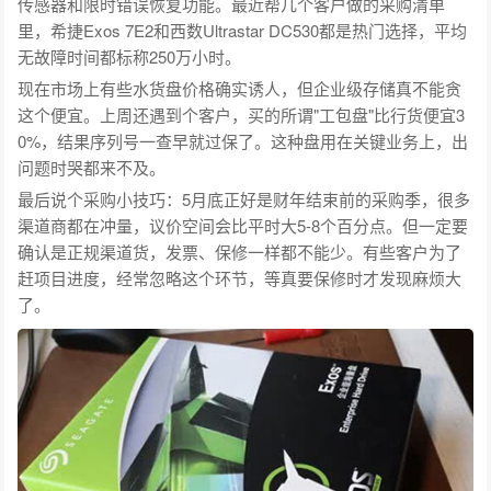
传感器和限时错误恢复功能。最近帮几个客户做的采购清单
里，希捷Exos 7E2和西数Ultrastar DC530都是热门选择，平均
无故障时间都标称250万小时。
现在市场上有些水货盘价格确实诱人，但企业级存储真不能贪
这个便宜。上周还遇到个客户，买的所谓"工包盘"比行货便宜3
0%，结果序列号一查早就过保了。这种盘用在关键业务上，出
问题时哭都来不及。
最后说个采购小技巧：5月底正好是财年结束前的采购季，很多
渠道商都在冲量，议价空间会比平时大5-8个百分点。但一定要
确认是正规渠道货，发票、保修一样都不能少。有些客户为了
赶项目进度，经常忽略这个环节，等真要保修时才发现麻烦大
了。