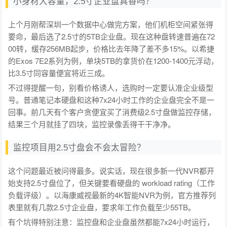
小身材大容量，2.5寸企业盘真香吗？
上个月刚帮深圳一个数据中心做完方案，他们机柜空间紧张得
要命，最后选了2.5寸的5TB企业盘。现在这种盘转速普遍在72
00转，缓存256MB起步，价格比去年降了差不多15%。以希捷
的Exos 7E2系列为例，单块5TB的拿货价在1200-1400元浮动，
比3.5寸同容量便宜将近三成。
不过得提醒一句，别看价格诱人，选购时一定要认准企业级型
号。普通笔记本硬盘和这种7x24小时工作的企业盘完全不是一
回事。前几天有个客户贪便宜买了消费级2.5寸盘做监控存储，
结果三个月就挂了四块，监控录像丢得干干净净。
监控项目用2.5寸盘会不会太冒险？
这个问题最近被问得最多。说实话，现在很多新一代NVR都开
始支持2.5寸盘位了，但关键要看硬盘的 workload rating（工作
负载评级）。以海康威视最新的4K智能NVR为例，官方推荐列
表里就有几款2.5寸企业盘，要求年工作负载至少55TB。
有个坑得特别注意：监控盘和企业盘虽然都能7x24小时运行，