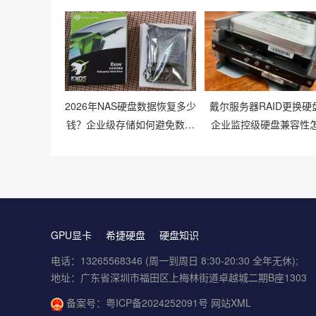
2026年NAS硬盘数据恢复多少
戴尔服务器RAID更换硬
钱？企业级存储如何避免数据
企业监控级硬盘兼容性
丢失风险？
样？
GPU显卡
希捷硬盘
硬盘知识
电话：13265568346 (周一到周日 8:30-20:30 全年无休);
地址：广东省深圳市福田区上梅林街道卓越城二期B座1303
备案号：
粤ICP备2024252091号
网站XML