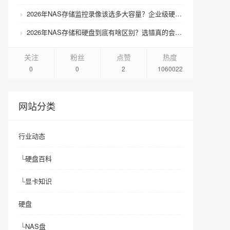
2026年NAS存储监控录像该选多大容量？企业级硬盘怎么搭配才划算？
2026年NAS存储和硬盘到底有啥区别？选错真的会后悔吗？
关注
粉丝
点赞
热度
0
0
2
1060022
网站分类
行业动态
└
硬盘百科
└
显卡知识
硬盘
└
NAS盘