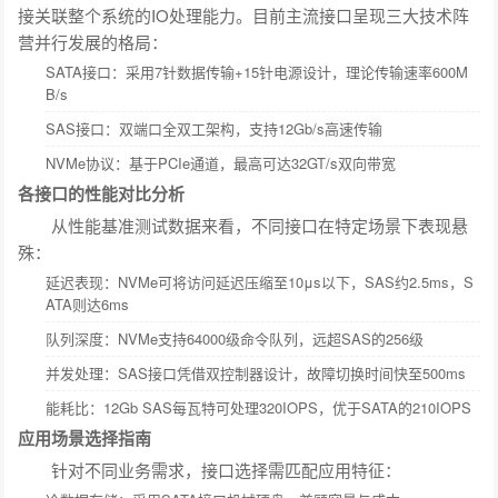
接关联整个系统的IO处理能力。目前主流接口呈现三大技术阵
营并行发展的格局：
SATA接口：采用7针数据传输+15针电源设计，理论传输速率600M
B/s
SAS接口：双端口全双工架构，支持12Gb/s高速传输
NVMe协议：基于PCIe通道，最高可达32GT/s双向带宽
各接口的性能对比分析
从性能基准测试数据来看，不同接口在特定场景下表现悬
殊：
延迟表现：NVMe可将访问延迟压缩至10μs以下，SAS约2.5ms，S
ATA则达6ms
队列深度：NVMe支持64000级命令队列，远超SAS的256级
并发处理：SAS接口凭借双控制器设计，故障切换时间快至500ms
能耗比：12Gb SAS每瓦特可处理320IOPS，优于SATA的210IOPS
应用场景选择指南
针对不同业务需求，接口选择需匹配应用特征：