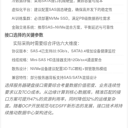
冷数据存储：采用SATA接口机械硬盘，兼顾容量与成本
虚拟化平台：建议配置SAS固态硬盘，确保高并发下的稳定性
AI训练集群：必须部署NVMe SSD，满足PB级数据吞吐需求
金融交易系统：推荐SAS+NVMe混合方案，平衡延迟与可靠性
接口选择的关键参数
实际采购时需要综合评估六大维度：
协议版本：SAS-4已支持22.5Gb/s，SATA3.4增加设备健康监控
线缆规格：Mini-SAS HD连接器支持12Gb/sx4通道聚合
散热设计：NVMe设备建议配置3D-TLC颗粒+铜管散热模组
兼容特性：部分服务器背板支持SAS/SATA混插设计
选择服务器硬盘接口需要综合考量数据价值密度、业务连续性
要求以及TCO成本。从边缘计算到核心数据库，精准匹配的接
口方案可提升47%的资源利用率，同时降低32%的运维复杂
度。随着OCP开放规范与EDSFF新形态的发展，接口技术将持
续推动数据中心架构进化。