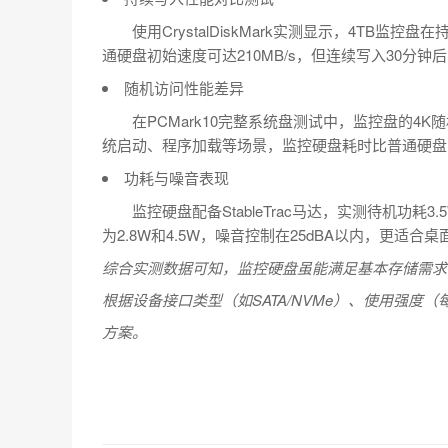
使用CrystalDiskMark实测显示，4TB监
通硬盘初始速度可达210MB/s，但连续写入30分钟后
随机访问性能差异
在PCMark10完整系统盘测试中，监控盘的4K随
统启动、程序加载等场景，监控硬盘耗时比普通硬盘
功耗与噪音表现
监控硬盘配备StableTrac马达，实测待机功耗
为2.8W和4.5W，噪音控制在25dBA以内，更适合
综合实测数据可知，监控硬盘虽能满足基本存储需求
根据设备接口类型（如SATA/NVMe）、使用强度
方案。