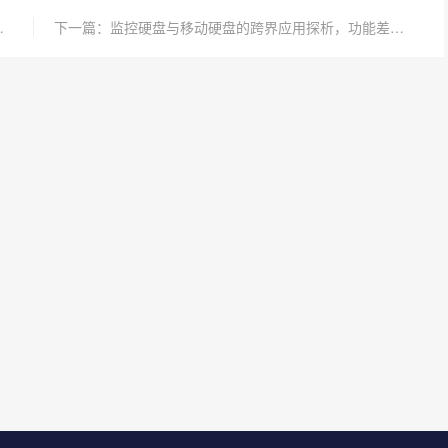
解步骤与注意事项
下一篇：监控硬盘与移动硬盘的跨界应用探析，功能差异下的兼容可能