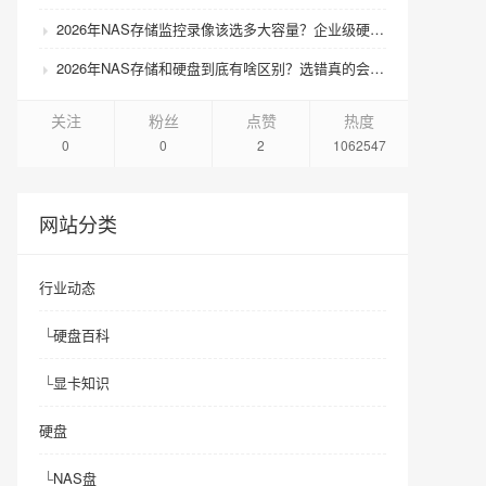
2026年NAS存储监控录像该选多大容量？企业级硬盘怎么搭配才划算？
2026年NAS存储和硬盘到底有啥区别？选错真的会后悔吗？
关注
粉丝
点赞
热度
0
0
2
1062547
网站分类
行业动态
└
硬盘百科
└
显卡知识
硬盘
└
NAS盘