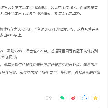
控盘在持续写入时速度稳定在180MB/s，波动范围仅±5%。而同容量普
因温升导致速度衰减至150MB/s，波动幅度达±20%。
机读取仅为65IOPS，而普通硬盘可达120IOPS。这意味着在系
多出40%以上。
3.5W，满载5.2W，噪音值28dBA。普通硬盘同等负载下功耗分别
桌面环境使用。
，但其物理特性导致在普通应用场景存在明显短板。建议用户
（每日读写量）和存储内容（视频/文档）等因素，选择适配的存储
分享：