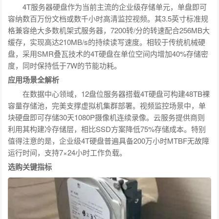
4T服务器硬盘作为当前主流的企业级存储单元，单盘即可
容纳数百万份文档或数千小时高清监控视频。其3.5英寸标准规
格兼容绝大多数机架式服务器，7200转/分的转速配合256MB大
缓存，实现高达210MB/s的持续读写速度。相较于传统机械硬
盘，采用SMR叠瓦技术的4T硬盘在单位空间内增加40%存储密
度，同时保持低于7W的节能功耗。
应用场景全解析
在数据中心领域，12盘位服务器搭载4T硬盘可构建48TB裸
容量存储池，完美支撑虚拟机集群部署。视频监控场景中，单
块硬盘即可存储30天1080P摄像机连续录像。云服务提供商则
利用其构建冷存储层，相比SSD方案降低75%存储成本。特别
值得注意的是，企业级4T硬盘普遍具备200万小时MTBF无故障
运行时间，支持7×24小时工作负载。
选购关键指标