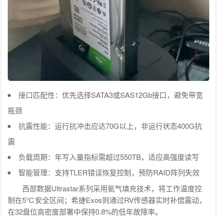
接口匹配性：优先选择SATA3或SAS12Gb接口，避免带宽
瓶颈
抗震性能：运行抗冲击应达70G以上，非运行状态400G抗
震
负载周期：年写入量指标需超过550TB，适应高强度读写
智能管理：支持TLER错误恢复控制，预防RAID阵列失效
西部数据Ultrastar系列采用氦气填充技术，将工作温度控
制在5℃安全区间；希捷Exos则通过RV传感器实时补偿震动，
在32盘位高密度部署中保持0.8%的低年故障率。