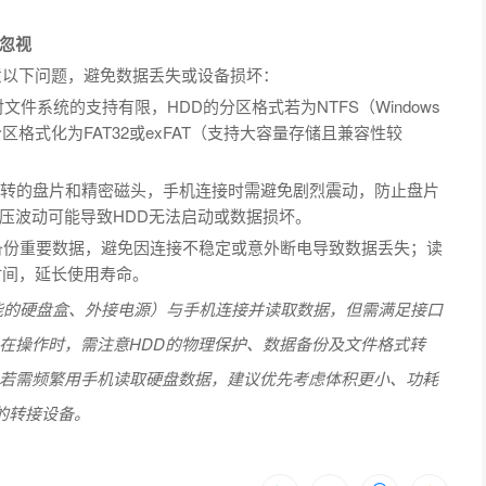
忽视
意以下问题，避免数据丢失或设备损坏：
S）对文件系统的支持有限，HDD的分区格式若为NTFS（Windows
格式化为FAT32或exFAT（支持大容量存储且兼容性较
转的盘片和精密磁头，手机连接时需避免剧烈震动，防止盘片
压波动可能导致HDD无法启动或数据损坏。
备份重要数据，避免因连接不稳定或意外断电导致数据丢失；读
时间，延长使用寿命。
功能的硬盘盒、外接电源）与手机连接并读取数据，但需满足接口
在操作时，需注意HDD的物理保护、数据备份及文件格式转
若需频繁用手机读取硬盘数据，建议优先考虑体积更小、功耗
配的转接设备。