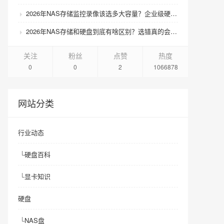
2026年NAS存储监控录像该选多大容量？企业级硬盘怎么搭配才划算？
2026年NAS存储和硬盘到底有啥区别？选错真的会后悔吗？
关注
粉丝
点赞
热度
0
0
2
1066878
网站分类
行业动态
└
硬盘百科
└
显卡知识
硬盘
└
NAS盘