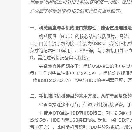
细解答“机械硬盘可以用手机读取吗”这一问题，包
户全面了解手机读取HDD的可行性与操作细节。
一、机械硬盘与手机的接口兼容性：能否直接连接是
机械硬盘（HDD）的核心结构包括盘片、马达
口。目前主流手机的接口主要为USB-C（部分旧机型为Li
英寸笔记本HDD常用）、SAS等，与手机接口并不
D，需通过转接设备实现连接。
关键兼容性问题在于：手机USB接口的供电能力有
盘）工作时需单独供电（12V+5V），手机难以提
（如USB 2.0/3.0/3.1）也需与HDD的控制
二、手机读取机械硬盘的常用方法：从简单到复杂的
尽管直接连接不可行，但通过外接转接设备，手
1.
使用OTG线+HDD转USB接口
：对于2.5英寸
或“2.5英寸HDD内置USB接口”的硬盘盒。将HD
置中开启），此时手机可识别HDD并读取数据。部分高