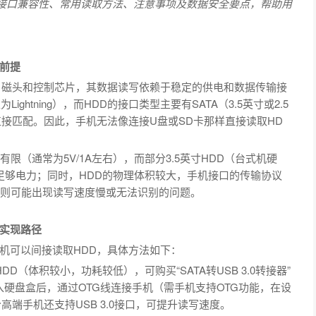
括接口兼容性、常用读取方法、注意事项及数据安全要点，帮助用
前提
、磁头和控制芯片，其数据读写依赖于稳定的供电和数据传输接
ghtning），而HDD的接口类型主要有SATA（3.5英寸或2.5
直接匹配。因此，手机无法像连接U盘或SD卡那样直接读取HD
限（通常为5V/1A左右），而部分3.5英寸HDD（台式机硬
供足够电力；同时，HDD的物理体积较大，手机接口的传输协议
器匹配，否则可能出现读写速度慢或无法识别的问题。
实现路径
机可以间接读取HDD，具体方法如下：
HDD（体积较小，功耗较低），可购买“SATA转USB 3.0转接器”
D装入硬盘盒后，通过OTG线连接手机（需手机支持OTG功能，在设
端手机还支持USB 3.0接口，可提升读写速度。