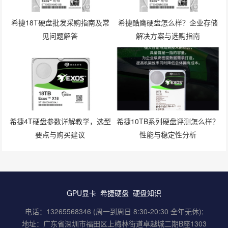
希捷18T硬盘批发采购指南及常
希捷酷鹰硬盘怎么样？企业存储
见问题解答
解决方案与选购指南
希捷4T硬盘参数详解教学，选型
希捷10TB系列硬盘评测怎么样？
要点与购买建议
性能与稳定性分析
GPU显卡
希捷硬盘
硬盘知识
电话：13265568346 (周一到周日 8:30-20:30 全年无休);
地址：广东省深圳市福田区上梅林街道卓越城二期B座1303