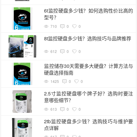
6t监控硬盘多少钱？如何选购性价比高的
型号？
710
0
0
8t监控硬盘多少钱？选购技巧与品牌推荐
612
0
0
监控储存30天需要多大硬盘？计算方法与
硬盘选择指南
1425
0
0
2.5寸监控硬盘哪个牌子好？选购时要注
意哪些细节？
613
0
0
2tb监控硬盘多少钱？选购技巧与维护要
点详解
617
0
0