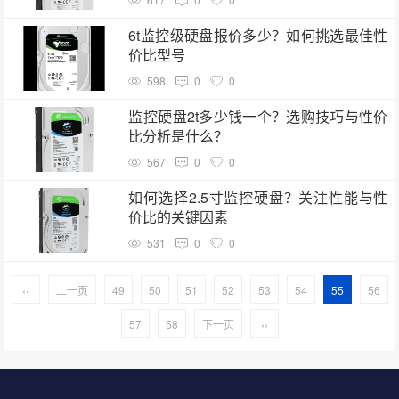
6t监控级硬盘报价多少？如何挑选最佳性
价比型号
598
0
0
监控硬盘2t多少钱一个？选购技巧与性价
比分析是什么？
567
0
0
如何选择2.5寸监控硬盘？关注性能与性
价比的关键因素
531
0
0
‹‹
上一页
49
50
51
52
53
54
55
56
57
58
下一页
››