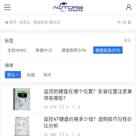
首页
-
标签云
- 硬盘批发 第55页
共
10
篇
标签
更多
全部(5090)
希捷(912)
硬盘推荐(578)
硬盘批发(573)
企业级硬盘(537)
NAS硬盘(481)
服务器硬盘(474)
排序
硬盘采购(474)
希捷硬盘(471)
硬盘(434)
默认
标题
热评
机械硬盘(412)
硬盘选购(398)
移动固态硬盘(360)
监控的硬盘在哪个位置？安装位置注意事
监控硬盘(334)
项有哪些？
675
0
0
监控4T硬盘价格多少钱？选购技巧与性价
比分析
583
0
0