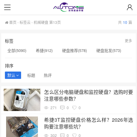
首页
-
标签云
- 机械硬盘 第13页
共
10
篇
标签
更多
全部(5090)
希捷(912)
硬盘推荐(578)
硬盘批发(573)
企业级硬盘(537)
NAS硬盘(481)
服务器硬盘(474)
排序
硬盘采购(474)
希捷硬盘(471)
硬盘(434)
默认
标题
热评
机械硬盘(412)
硬盘选购(398)
移动固态硬盘(360)
怎么区分电脑硬盘和监控硬盘？选购时要
监控硬盘(334)
希捷企业级硬盘(310)
企业硬盘(293)
注意哪些参数？
显卡(283)
希捷硬盘选购(274)
企业级固态硬盘(265)
271
0
0
硬盘售后服务(262)
移动硬盘(244)
希捷3T监控硬盘价格怎么样？2026年选
购要注意哪些坑？
302
0
0