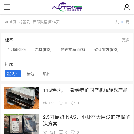
首页
-
标签云
- 西部数据 第14页
共
10
篇
标签
更多
全部(5090)
希捷(912)
硬盘推荐(578)
硬盘批发(573)
企业级硬盘(537)
NAS硬盘(481)
服务器硬盘(474)
排序
硬盘采购(474)
希捷硬盘(471)
硬盘(434)
默认
标题
热评
机械硬盘(412)
西部数据(142)
小容量存储(142)
115硬盘，一款经典的国产机械硬盘产品
监控级硬盘(142)
硬盘制造(141)
英伟达(141)
329
0
0
希捷总代理(141)
希捷序列号(140)
sata固态硬盘(139)
希捷银河Exos(139)
A100(139)
显卡价格(139)
2.5寸硬盘 NAS，小身材大用途的存储解
决方案
421
0
0