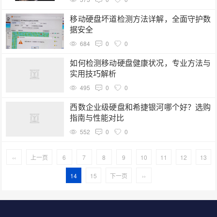
移动硬盘坏道检测方法详解，全面守护数
据安全
684
0
0
如何检测移动硬盘健康状况，专业方法与
实用技巧解析
495
0
0
西数企业级硬盘和希捷银河哪个好？选购
指南与性能对比
552
0
0
‹‹
上一页
6
7
8
9
10
11
12
13
14
15
下一页
››