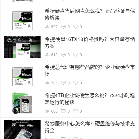
希捷硬盘售后网点怎么找？正品验证与保
修解读
597
0
0
希捷硬盘16TX18价格贵吗？大容量存储
方案
612
0
0
希捷总代理有哪些品牌的？企业级硬盘市
场
705
0
0
希捷4TB企业级硬盘怎么挑？7x24小时稳
定运行的秘诀
600
0
0
希捷服务中心怎么样？硬盘维修与技术支
持全