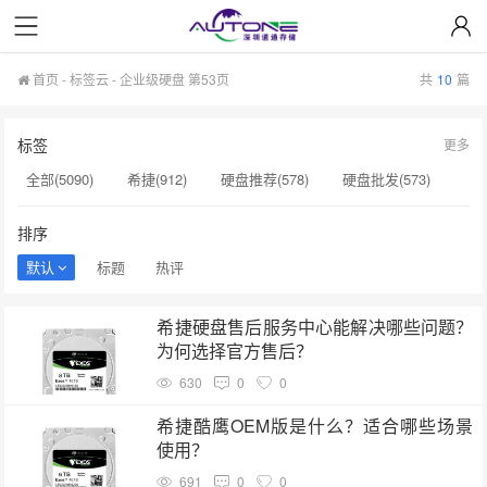
首页
-
标签云
- 企业级硬盘 第53页
共
10
篇
标签
更多
全部(5090)
希捷(912)
硬盘推荐(578)
硬盘批发(573)
企业级硬盘(537)
NAS硬盘(481)
服务器硬盘(474)
排序
硬盘采购(474)
希捷硬盘(471)
硬盘(434)
默认
标题
热评
机械硬盘(412)
硬盘选购(398)
移动固态硬盘(360)
希捷硬盘售后服务中心能解决哪些问题？
监控硬盘(334)
希捷企业级硬盘(310)
为何选择官方售后？
630
0
0
希捷酷鹰OEM版是什么？适合哪些场景
使用？
691
0
0