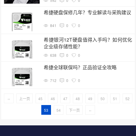
592
0
0
希捷硬盘保修几年？专业解读与采购建议
841
0
0
希捷银河12T硬盘值得入手吗？如何优化
企业级存储性能？
638
0
0
希捷全球联保吗？正品验证全攻略
712
0
0
‹‹
上一页
45
46
47
48
49
50
51
52
53
54
下一页
››