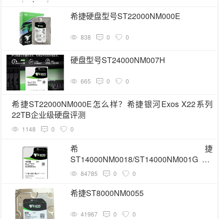
希捷硬盘型号ST22000NM000E
838
0
0
硬盘型号ST24000NM007H
665
0
0
希捷ST22000NM000E怎么样？希捷银河Exos X22系列
22TB企业级硬盘评测
1148
0
0
希捷
ST14000NM0018/ST14000NM001G 3.5
寸SATA 14TB硬盘
84785
0
0
希捷ST8000NM0055
41967
0
0