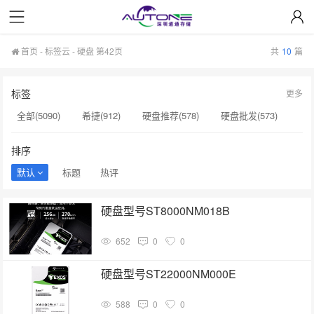
首页
-
标签云
- 硬盘 第42页
共
10
篇
标签
更多
全部(5090)
希捷(912)
硬盘推荐(578)
硬盘批发(573)
企业级硬盘(537)
NAS硬盘(481)
服务器硬盘(474)
排序
硬盘采购(474)
希捷硬盘(471)
硬盘(434)
默认
标题
热评
机械硬盘(412)
硬盘选购(398)
移动固态硬盘(360)
硬盘型号ST8000NM018B
监控硬盘(334)
希捷企业级硬盘(310)
企业硬盘(293)
652
0
0
显卡(283)
希捷硬盘选购(274)
企业级固态硬盘(265)
硬盘售后服务(262)
硬盘型号ST22000NM000E
588
0
0