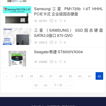
Samsung/三星 PM1725b 1.6T HHHL
PCIE卡式 企业级固态硬盘
43791
0
0
三星（SAMSUNG）SSD固态硬盘
SATA3.0接口 870 QVO
43912
0
0
Seagate/希捷 ST8000VX004
43585
0
0
‹‹
上一页
35
36
37
38
39
40
41
42
43
44
下一页
››