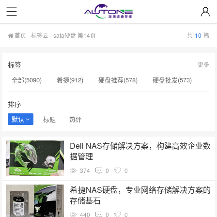
首页
-
标签云
- sata硬盘 第14页
共
10
篇
标签
更多
全部(5090)
希捷(912)
硬盘推荐(578)
硬盘批发(573)
企业级硬盘(537)
NAS硬盘(481)
服务器硬盘(474)
排序
硬盘采购(474)
希捷硬盘(471)
硬盘(434)
默认
标题
热评
机械硬盘(412)
sata硬盘(146)
固态硬盘推荐(146)
Dell NAS存储解决方案，构建高效企业数
H100芯片(144)
希捷代理商(144)
nas硬盘(143)
据管理
硬盘维修(143)
H20(143)
sas硬盘(143)
374
0
0
小容量存储(142)
监控级硬盘(142)
西部数据(142)
希捷NAS硬盘，专业网络存储解决方案的
存储基石
440
0
0