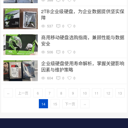
2TB企业级硬盘，为企业数据提供坚实保
障
537
0
0
商用移动硬盘选购指南，兼顾性能与数据
安全
506
0
0
企业级硬盘使用寿命解析，掌握关键影响
因素与维护策略
604
0
0
‹‹
上一页
6
7
8
9
10
11
12
13
14
15
下一页
››