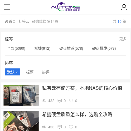
首页
-
标签云
- 硬盘维修 第14页
共
10
篇
标签
更多
全部(5090)
希捷(912)
硬盘推荐(578)
硬盘批发(573)
企业级硬盘(537)
NAS硬盘(481)
服务器硬盘(474)
排序
硬盘采购(474)
希捷硬盘(471)
硬盘(434)
默认
标题
热评
机械硬盘(412)
硬盘维修(143)
nas硬盘(143)
H20(143)
私有云存储方案，本地NAS的核心价值
sas硬盘(143)
小容量存储(142)
监控级硬盘(142)
432
0
0
西部数据(142)
硬盘制造(141)
英伟达(141)
希捷总代理(141)
希捷序列号(140)
希捷硬盘质量怎么样，选购全攻略
430
0
0