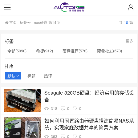
首页
-
标签云
- nas硬盘 第14页
共
10
篇
标签
更多
全部(5090)
希捷(912)
硬盘推荐(578)
硬盘批发(573)
企业级硬盘(537)
NAS硬盘(481)
服务器硬盘(474)
排序
硬盘采购(474)
希捷硬盘(471)
硬盘(434)
默认
标题
热评
机械硬盘(412)
nas硬盘(143)
硬盘维修(143)
H20(143)
Seagate 320GB硬盘：经济实用的存储设
sas硬盘(143)
小容量存储(142)
监控级硬盘(142)
备
西部数据(142)
硬盘制造(141)
英伟达(141)
318
0
0
希捷总代理(141)
希捷序列号(140)
如何利用闲置路由器硬盘搭建简易NAS系
统，实现家庭数据共享的简易方案
363
0
0