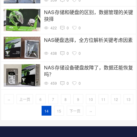
NAS存储和硬盘的区别，数据管理的关键
抉择
422
0
0
NAS硬盘选择，全方位解析关键考虑因素
438
0
0
NAS存储设备硬盘故障了，数据还能恢复
吗？
459
0
0
‹‹
上一页
6
7
8
9
10
11
12
13
14
15
下一页
››