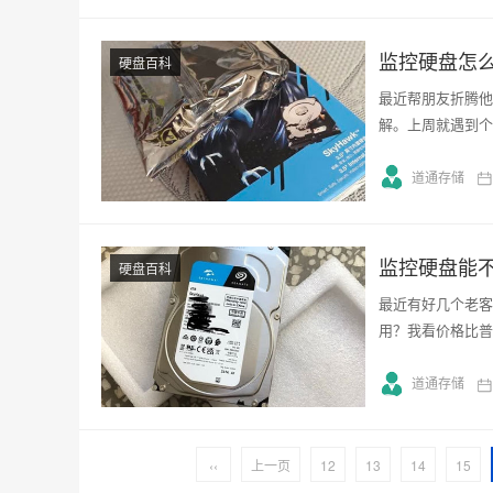
监控硬盘怎
硬盘百科
最近帮朋友折腾他
解。上周就遇到个
道通存储
监控硬盘能
硬盘百科
最近有好几个老客
用？我看价格比普
道通存储
‹‹
上一页
12
13
14
15