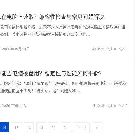
么在电脑上读取？兼容性检查与常见问题解决
公司的监控系统升级，发现不少人对监控硬盘在普通电脑上的读取存在误
案例，某小区物业把监控硬盘直接插到办公室电脑…
2026年05月13日
273
0
0
不能当电脑硬盘用？稳定性与性能如何平衡？
户跑来问我："你们仓库里那些监控硬盘，能不能直接装到电脑上当系统盘
通硬盘便宜不少啊！"说实话，这个问题从20…
2026年05月13日
218
0
0
16
17
18
19
20
21
下一页
››