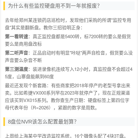
为什么有些监控硬盘用不到一年就报废？
去年给郑州某连锁药店巡检时，发现他们采购的所谓"监控专用
盘"其实是翻新盘。教你三招验明正身：
第一看转速
：真正监控盘都是5400转，标7200转的要么是假货
要么是商用盘改标
第二听声音
：正品启动时有明显"咔哒"两声自检音，假货要么没
声音要么杂音不断
第三测温度
：装进录像机连续写入12小时，真监控盘不会超过4
5度，山寨盘能飙到60度
最近还发现个新套路：有些商家把2018年停产的老型号拿出来
卖。比如希捷VX000系列早在2023年就停产了，现在正规渠道
应该买到VX015系列。教你查生产日期：硬盘标签上第四位字
母代表年份（R=2026），紧跟的数字是周数。
8盘位NVR该怎么配置最划算？
上周给上海某中学改造监控系统，16个摄像头配了4块3T盘。