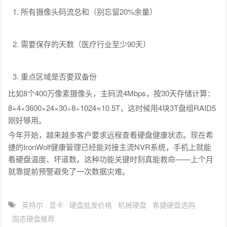
所有摄像头码流总和（别忘留20%余量）
需要保存的天数（医疗行业至少90天）
重点区域是否要双备份
比如8个400万像素摄像头，主码流4Mbps，按30天存储计算：
8×4×3600×24×30÷8÷1024≈10.5T，这时候用4块3T盘组RAID5
刚好够用。
今年开始，越来越多客户要求远程查看硬盘健康状态。现在希
捷的IronWolf健康管理已经能对接主流NVR系统，手机上就能
看硬盘温度、坏道数。这种功能关键时刻真能救命——上个月
就靠提前预警避免了一次数据灾难。
英特尔
显卡
硬盘批发价格
机械硬盘
希捷硬盘选购
固态硬盘推荐