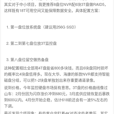
其实对于中小项目，我更推荐8盘位NVR配6块3T盘做RAID5，
这样既有18T可用空间又能保障数据安全。具体配置方案：
第一盘位放系统盘（建议用256G SSD）
第二到第七盘位放3T监控盘
第八盘位留空做热备盘
这种配置相比全部用4T盘能省800多块钱，而且6块盘同时损坏
的概率比4块盘低得多。现在大华、海康的新款NVR都支持智能
磁盘分组，可以把1-2块盘单独划出来存重要通道录像。
说到价格，今年监控硬盘市场挺有意思。3T盘的价格曲线像过
山车：2月份因为闪存涨价冲到680元，3月底供应链恢复后暴跌
到600以内。4月份开始企稳，估计618前还会有一波5%左右的
下调。
最近发现个怪现象：有些客户非盯着4K对齐这些老黄历。其实