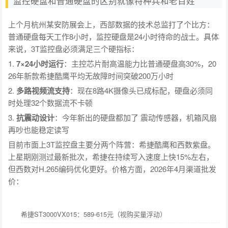
监控硬盘和普通硬盘的区别就像特种兵和老百姓
上个月杭州某安防展会上，西部数据的技术总监打了个比方：
普通硬盘每天工作8小时，监控硬盘是24小时待命的战士。具体
来说，3T监控盘必须满足三个硬指标：
1.
7×24小时运行
：主控芯片耐高温能力比普通硬盘高30%，20
26年新款希捷酷鹰平均无故障时间突破200万小时
2.
多路视频流支持
：现在8路4K摄像头已成标配，硬盘必须同
时处理32个数据流不卡顿
3.
抗震动设计
：今年新出的硬盘都加了 震动传感器，机箱风扇
再吵也能稳定读写
目前市面上3T监控盘主要分两个阵营：希捷酷鹰和西数紫盘。
上星期刚测过最新批次，希捷在持续写入速度上快15%左右，
但西数对H.265编码优化更好。价格方面，2026年4月渠道批发
价：
希捷ST3000VX015：589-615元（视购买量浮动）