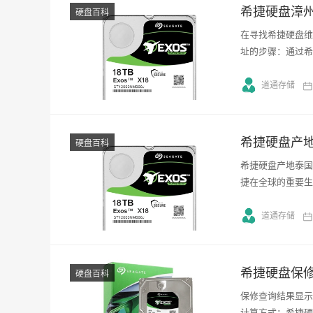
希捷硬盘漳
硬盘百科
在寻找希捷硬盘维
址的步骤：通过希
道通存储
希捷硬盘产
硬盘百科
希捷硬盘产地泰国
捷在全球的重要生
道通存储
希捷硬盘保
硬盘百科
保修查询结果显示
计算方式：希捷硬