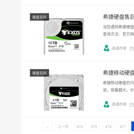
希捷硬盘售
硬盘百科
当您遇到希捷硬盘
查询方法：官方网
道通存储
希捷移动硬
硬盘百科
希捷移动硬盘的代
说，容量越大，价
道通存储
‹‹
上一页
474
475
476
477