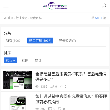
首页
-
行业动态
-
硬盘百科
共
5031
篇
分类
所有
硬盘百科
显卡知识
(5060)
(5037)
(7)
排序
默认
标题
热评
希捷硬盘售后服务怎样联系？售后电话号
码是多少？
1366
0
0
如何通过希捷官网查询质保信息？购买硬
盘前必看指南！
597
0
0