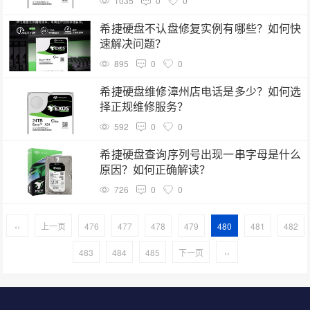
1035
0
0
希捷硬盘不认盘修复实例有哪些？如何快
速解决问题？
895
0
0
希捷硬盘维修漳州店电话是多少？如何选
择正规维修服务？
592
0
0
希捷硬盘查询序列号出现一串字母是什么
原因？如何正确解读？
726
0
0
‹‹
上一页
476
477
478
479
480
481
482
483
484
485
下一页
››