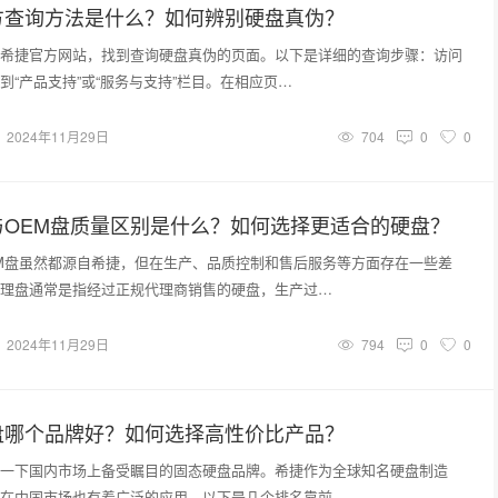
方查询方法是什么？如何辨别硬盘真伪？
希捷官方网站，找到查询硬盘真伪的页面。以下是详细的查询步骤：访问
到“产品支持”或“服务与支持”栏目。在相应页…
2024年11月29日
704
0
0
与OEM盘质量区别是什么？如何选择更适合的硬盘？
M盘虽然都源自希捷，但在生产、品质控制和售后服务等方面存在一些差
理盘通常是指经过正规代理商销售的硬盘，生产过…
2024年11月29日
794
0
0
盘哪个品牌好？如何选择高性价比产品？
一下国内市场上备受瞩目的固态硬盘品牌。希捷作为全球知名硬盘制造
在中国市场也有着广泛的应用。以下是几个排名靠前…