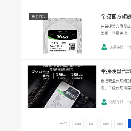
希捷官方旗
硬盘百科
在希捷官方旗舰店
因素：容量需求：
道通存储
希捷硬盘代
硬盘百科
希捷硬盘代理级别
商、二级代理商等
道通存储
‹‹
上一页
480
481
482
483