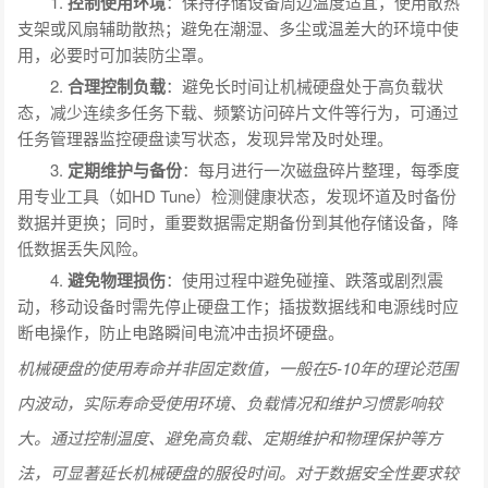
1.
控制使用环境
：保持存储设备周边温度适宜，使用散热
支架或风扇辅助散热；避免在潮湿、多尘或温差大的环境中使
用，必要时可加装防尘罩。
2.
合理控制负载
：避免长时间让机械硬盘处于高负载状
态，减少连续多任务下载、频繁访问碎片文件等行为，可通过
任务管理器监控硬盘读写状态，发现异常及时处理。
3.
定期维护与备份
：每月进行一次磁盘碎片整理，每季度
用专业工具（如HD Tune）检测健康状态，发现坏道及时备份
数据并更换；同时，重要数据需定期备份到其他存储设备，降
低数据丢失风险。
4.
避免物理损伤
：使用过程中避免碰撞、跌落或剧烈震
动，移动设备时需先停止硬盘工作；插拔数据线和电源线时应
断电操作，防止电路瞬间电流冲击损坏硬盘。
机械硬盘的使用寿命并非固定数值，一般在5-10年的理论范围
内波动，实际寿命受使用环境、负载情况和维护习惯影响较
大。通过控制温度、避免高负载、定期维护和物理保护等方
法，可显著延长机械硬盘的服役时间。对于数据安全性要求较