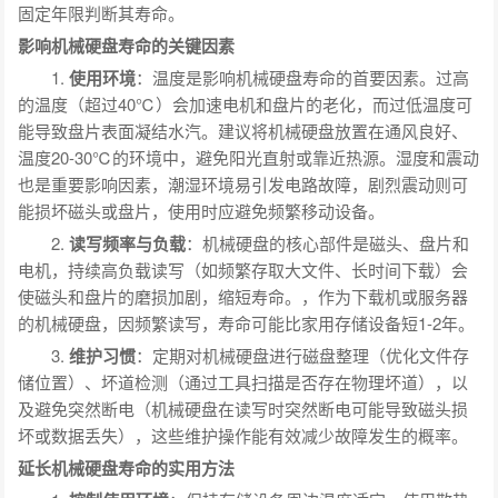
固定年限判断其寿命。
影响机械硬盘寿命的关键因素
1.
使用环境
：温度是影响机械硬盘寿命的首要因素。过高
的温度（超过40℃）会加速电机和盘片的老化，而过低温度可
能导致盘片表面凝结水汽。建议将机械硬盘放置在通风良好、
温度20-30℃的环境中，避免阳光直射或靠近热源。湿度和震动
也是重要影响因素，潮湿环境易引发电路故障，剧烈震动则可
能损坏磁头或盘片，使用时应避免频繁移动设备。
2.
读写频率与负载
：机械硬盘的核心部件是磁头、盘片和
电机，持续高负载读写（如频繁存取大文件、长时间下载）会
使磁头和盘片的磨损加剧，缩短寿命。，作为下载机或服务器
的机械硬盘，因频繁读写，寿命可能比家用存储设备短1-2年。
3.
维护习惯
：定期对机械硬盘进行磁盘整理（优化文件存
储位置）、坏道检测（通过工具扫描是否存在物理坏道），以
及避免突然断电（机械硬盘在读写时突然断电可能导致磁头损
坏或数据丢失），这些维护操作能有效减少故障发生的概率。
延长机械硬盘寿命的实用方法