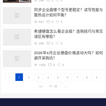
299
0
0
同步企业盘哪个型号更稳定？读写性能与
散热设计如何平衡？
647
0
0
希捷硬盘怎么看企业级？选购技巧与常见
误区有哪些？
255
0
0
2026年4月企业硬盘价格波动大吗？如何
避开采购坑？
1526
0
0
‹‹
1
2
3
4
5
6
7
8
9
10
下一页
››