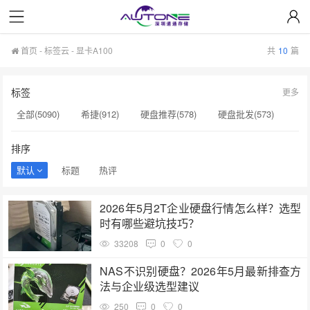
首页
-
标签云
- 显卡A100
共
10
篇
标签
更多
全部(5090)
希捷(912)
硬盘推荐(578)
硬盘批发(573)
企业级硬盘(537)
NAS硬盘(481)
服务器硬盘(474)
排序
硬盘采购(474)
希捷硬盘(471)
硬盘(434)
默认
标题
热评
机械硬盘(412)
显卡A100(136)
H100(136)
服务器(136)
2026年5月2T企业硬盘行情怎么样？选型
硬盘真伪鉴别(134)
硬盘转速(132)
NAS(132)
时有哪些避坑技巧？
H20显卡(131)
H100显卡(131)
硬盘质量(130)
33208
0
0
GPU服务器(130)
H200服务器(126)
NAS不识别硬盘？2026年5月最新排查方
法与企业级选型建议
250
0
0