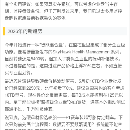
有个实用建议：如果预算实在紧张，可以考虑企业盘当主存
储，监控盘做备份。但千万别反过来用，我们见过太多用监控
盘跑数据库最后数据丢失的案例。
2026年的新趋势
今年开始流行一种"智能混合盘"，在监控盘里集成了部分企业级
功能。像希捷最新发布的SkyHawk Health Management系列，
虽然转速还是5400转，但加入了类似企业盘的振动补偿技术。
不过要提醒的是，这类过渡产品价格上浮20%左右，不如直接
买专业盘划算。
最近芯片短缺导致硬盘价格波动厉害，5月初16TB企业盘批发
价已经涨到2250元，比年初贵了8%。建议急需采购的客户考虑
18TB型号，现在性价比反而更高，每TB成本能控制在125元以
内。至于那些标榜"监控级企业盘"的山寨货，连基本的振动测试
都通不过，千万别贪便宜。
说到底，选硬盘就像选轮胎——F1赛车装越野胎肯定翻车。下
次采购前先画个流程图：数据要不要频繁调用？系统能不能容