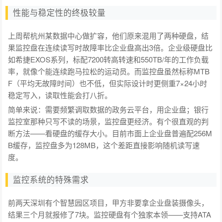
性能与稳定性的终极较量
上周帮杭州某数据中心做扩容，他们原来混用了两种硬盘，结
果监控盘在连续读写时故障率比企业盘高出3倍。企业级硬盘比
如希捷EXOS系列，标配7200转高转速和550TB/年的工作负载
率，就像个能连续跑马拉松的运动员。而监控盘虽然标称MTB
F（平均无故障时间）也不低，但实际设计时更侧重7×24小时
稳定写入，读取性能会打八折。
简单来说：需要频繁调取数据的政务云平台，用企业盘；银行
监控室那种只写不读的场景，监控盘更经济。有个很直观的判
断方法——看硬盘的缓存大小。目前市面上企业盘普遍配256M
B缓存，监控盘多为128MB，这个差距直接影响随机读写速
度。
监控系统的特殊需求
前两天深圳有个智慧园区项目，甲方非要拿企业盘装摄像头，
结果三个月就报修了7块。监控硬盘有个独家本领——支持ATA