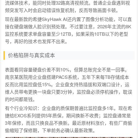
流媒体技术，能同时处理32路高清视频流。普通企业盘遇到视
频突发写入时会启动错误恢复机制，反而导致画面卡顿。
现在最新款的希捷SkyHawk AI还内置了图像分析功能，可以直
接在硬盘端做人脸识别预处理。不过要注意，2026年主流的8K
监控系统要求单盘容量至少12TB，如果采购10TB以下的老型
号，再好的技术也发挥不出来。
价格陷阱与真实成本
表面看同容量硬盘价差不到10%，但算总账完全不是一回事。
南京某医院用企业盘搭建PACS系统，五年下来每TB存储成本
反而比用监控盘低15%。企业盘支持热插拔和双端口设计，运
维人员带电更换一块盘只要3分钟，监控盘必须停机操作，耽误
的时间都是钱。
有个行业冷知识：企业盘的质保期普遍比监控盘多1年。现在希
捷给EXOS系列提供5年质保，期间换新不收费；监控盘通常是
3年保修，而且只换良品不换新。最近原材料涨价，有些厂商偷
偷缩短了保修期，下单前务必确认最新政策。