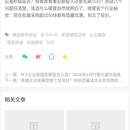
忍毫秒级延迟？预算是看重初期投入还是长期TCO？把这几个
问题捋清楚，该选什么硬盘自然就明白了。顺便说个行业秘
密：现在批量采购超过50块都有隐藏优惠，别忘了砍价。
硬盘真伪验证
显卡A100
希捷硬盘选购
企业硬盘
硬盘转速
机械硬盘
SSD
分享：
上一篇：M.2企业级固态硬盘怎么选？2026年4月行情与避坑指南
下一篇：希捷企业级硬盘哪个型号好？如何选最适合业务场景的配置？
相关文章