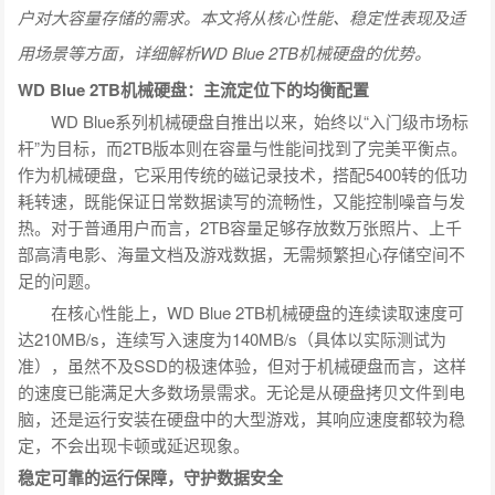
户对大容量存储的需求。本文将从核心性能、稳定性表现及适
用场景等方面，详细解析WD Blue 2TB机械硬盘的优势。
WD Blue 2TB机械硬盘：主流定位下的均衡配置
WD Blue系列机械硬盘自推出以来，始终以“入门级市场标
杆”为目标，而2TB版本则在容量与性能间找到了完美平衡点。
作为机械硬盘，它采用传统的磁记录技术，搭配5400转的低功
耗转速，既能保证日常数据读写的流畅性，又能控制噪音与发
热。对于普通用户而言，2TB容量足够存放数万张照片、上千
部高清电影、海量文档及游戏数据，无需频繁担心存储空间不
足的问题。
在核心性能上，WD Blue 2TB机械硬盘的连续读取速度可
达210MB/s，连续写入速度为140MB/s（具体以实际测试为
准），虽然不及SSD的极速体验，但对于机械硬盘而言，这样
的速度已能满足大多数场景需求。无论是从硬盘拷贝文件到电
脑，还是运行安装在硬盘中的大型游戏，其响应速度都较为稳
定，不会出现卡顿或延迟现象。
稳定可靠的运行保障，守护数据安全