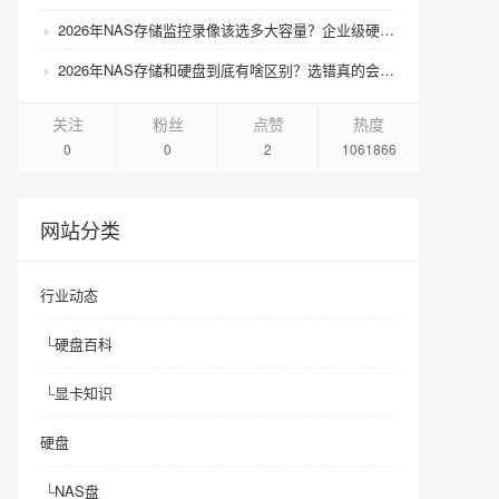
2026年NAS存储监控录像该选多大容量？企业级硬盘怎么搭配才划算？
2026年NAS存储和硬盘到底有啥区别？选错真的会后悔吗？
关注
粉丝
点赞
热度
0
0
2
1061866
网站分类
行业动态
└
硬盘百科
└
显卡知识
硬盘
└
NAS盘