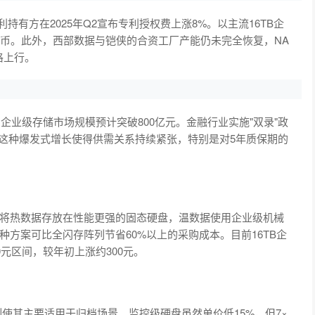
持有方在2025年Q2宣布专利授权费上涨8%。以主流16TB企
民币。此外，西部数据与铠侠的合资工厂产能仍未完全恢复，NA
格上行。
企业级存储市场规模预计突破800亿元。金融行业实施"双录"政
。这种爆发式增长使得供需关系持续紧张，特别是对5年质保期的
将热数据存放在性能更强的固态硬盘，温数据使用企业级机械
方案可比全闪存阵列节省60%以上的采购成本。目前16TB企
400元区间，较年初上涨约300元。
使其主要适用于归档场景。监控级硬盘虽然单价低15%，但7×