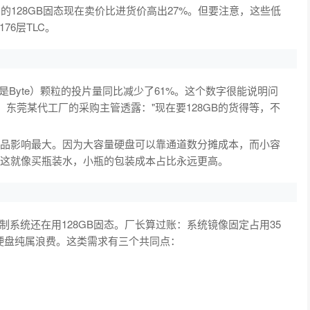
的128GB固态现在卖价比进货价高出27%。但要注意，这些低
76层TLC。
不是Byte）颗粒的投片量同比减少了61%。这个数字很能说明问
。东莞某代工厂的采购主管透露："现在要128GB的货得等，不
B产品影响最大。因为大容量硬盘可以靠通道数分摊成本，而小容
倍。这就像买瓶装水，小瓶的包装成本占比永远更高。
系统还在用128GB固态。厂长算过账：系统镜像固定占用35
量硬盘纯属浪费。这类需求有三个共同点：