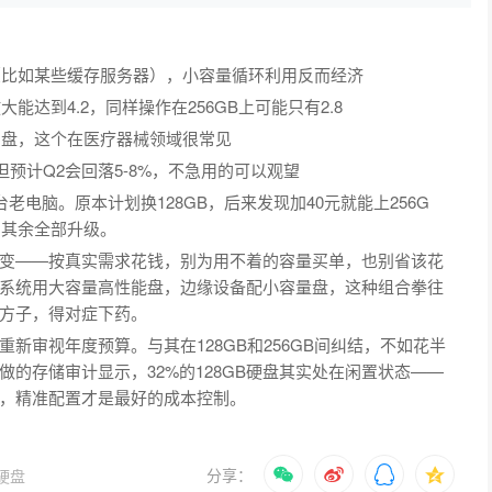
（比如某些缓存服务器），小容量循环利用反而经济
大能达到4.2，同样操作在256GB上可能只有2.8
的盘，这个在医疗器械领域很常见
但预计Q2会回落5-8%，不急用的可以观望
老电脑。原本计划换128GB，后来发现加40元就能上256G
，其余全部升级。
变——按真实需求花钱，别为用不着的容量买单，也别省该花
系统用大容量高性能盘，边缘设备配小容量盘，这种组合拳往
方子，得对症下药。
新审视年度预算。与其在128GB和256GB间纠结，不如花半
的存储审计显示，32%的128GB硬盘其实处在闲置状态——
，精准配置才是最好的成本控制。
分享：
硬盘