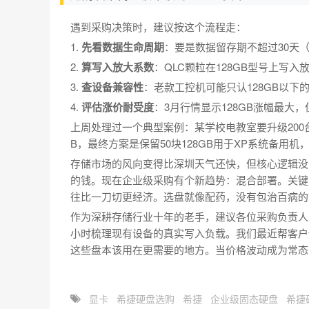
遇到采购决策时，建议按这个流程走：
1.
先看数据生命周期
：要是数据留存期不超过30天
2.
算写入放大系数
：QLC颗粒在128GB型号上写入放
3.
查设备兼容性
：老款工控机可能只认128GB以下
4.
评估涨价耐受度
：3月行情显示128GB涨幅最大，
上周处理过一个典型案例：某学校电教室要升级200台
B，最终方案是保留50块128GB用于XP系统备用机
存储市场的风向变得比深圳天气还快，但核心逻辑没
的钱。现在企业级采购有个新趋势：混合部署。关键
往比一刀切更经济。选盘就像配药，没有包治百病的
作为深耕存储行业十年的老手，建议各位采购负责人重
小时梳理现有设备的真实写入负载。我们最近帮客户做
这些盘本该用在更需要的地方。当价格波动成为常态
显卡
希捷硬盘选购
希捷
企业级固态硬盘
希捷