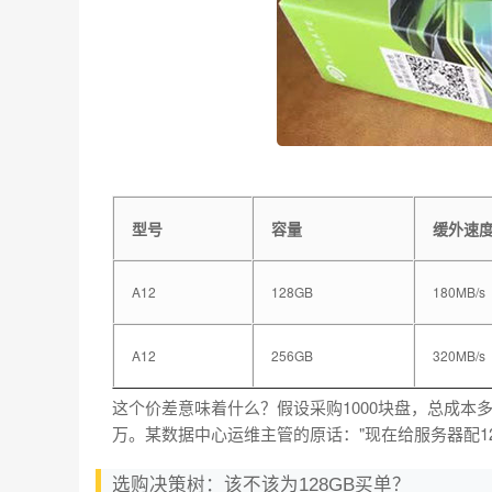
型号
容量
缓外速
A12
128GB
180MB/s
A12
256GB
320MB/s
这个价差意味着什么？假设采购1000块盘，总成本
万。某数据中心运维主管的原话："现在给服务器配1
选购决策树：该不该为128GB买单？