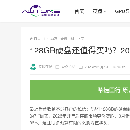
首页
硬盘
GPU
首页
-
行业动态
-
硬盘百科
-
正文
128GB硬盘还值得买吗？2
道通存储
硬盘百科
2026年03月18日 16:36:05
希捷国行 原
最近后台收到不少客户的私信："现在128GB的硬
的？"确实，2026年开年后存储市场突然变脸，3月份
36%。这让很多预算有限的采购方直挠头。