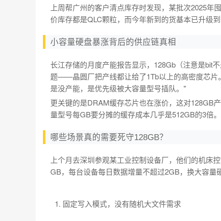
上周帮广州的客户清点库存时发现，某批次2025年囤
价库存都是QLC颗粒，而今年新到的货基本已升级到1
小容量硬盘暴涨背后的供应链真相
长江存储的月度产能报告显示，128Gb（注意是bit
题——晶圆厂把产线都让给了1Tb以上的高密度芯片
是没产能，是优先级被大容量型号插队。"
更关键的是DRAM缓存芯片也在涨价，这对128G
量型号每GB要分摊的缓存成本几乎是512GB的3
哪些场景真的需要死守128GB？
上个月去深圳参观某工业控制设备厂，他们的机床控制
GB，每台设备每日数据增量不超过2GB，换大容
固定写入模式，没有随机大文件需求