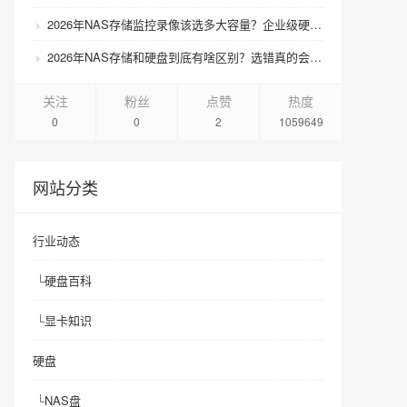
2026年NAS存储监控录像该选多大容量？企业级硬盘怎么搭配才划算？
2026年NAS存储和硬盘到底有啥区别？选错真的会后悔吗？
关注
粉丝
点赞
热度
0
0
2
1059649
网站分类
行业动态
└
硬盘百科
└
显卡知识
硬盘
└
NAS盘