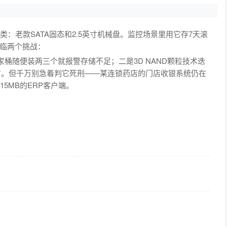
类：老款SATA固态和2.5英寸机械盘。监控场景里用它存7天滚
临两个挑战：
be全家桶随便装两三个就报警存储不足；二是3D NAND颗粒技术迭
元左右。但千万别急着判它死刑——某连锁药店的门店收银系统仍在
5MB的ERP客户端。