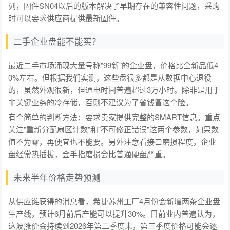
列，固件SN04以后的版本解决了早期存在的兼容性问题，采购
时可以要求供应商提供最新固件。
二手企业盘能不能买？
最近二手市场涌现大量号称"99新"的企业盘，价格比全新品低4
0%左右。但根据我们实测，这些盘很多都是从数据中心退役
的，虽然外观很新，但通电时间普遍超过3万小时。除非是用于
非关键业务的冷存储，否则不建议为了省钱冒这个险。
有个简单的判断方法：要求卖家提供完整的SMART信息。重点
关注"重新分配扇区计数"和"不可修正错误"这两个参数，如果数
值不为零，再便宜也不能要。另外注意看接口磨损程度，企业
盘经常热插拔，金手指磨损会比普通硬盘严重。
未来半年价格走势预测
从供应链获得的消息看，希捷苏州工厂4月份会新增两条企业盘
生产线，预计6月前后产能可以提升30%。目前业内普遍认为，
这波涨价会持续到2026年第二季度末，第三季度价格可能会逐