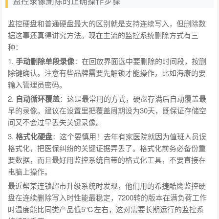
监控录像删除的正确操作步骤
监控硬盘和普通硬盘最大的区别就是支持连续写入，但删除数
据这事还真得讲究方法。现在主流的监控系统删除方式有三
种：
1.
手动删除单段录像
：在回放界面选中要删除的时间段，按删
除键确认。注意有些品牌需要先解锁才能操作，比如海康的要
输入管理员密码。
2.
自动循环覆盖
：这是最常用的方式，硬盘存满后自动覆盖最
早的录像。建议在设置里把覆盖周期设为30天，既保证存储空
间又不会过早丢失关键录像。
3.
格式化硬盘
：这个要慎用！去年有家医院就因为值班人员误
格式化，把医保纠纷的关键证据弄丢了。格式化前务必备份重
要数据，而且最好用监控系统自带的格式化工具，不要直接在
电脑上操作。
最近帮某连锁超市升级系统时发现，他们用的希捷酷鹰监控硬
盘在连续删除写入时性能最稳定，7200转的版本在满负荷工作
时温度能比同类产品低5℃左右，这对需要长期运行的监控系