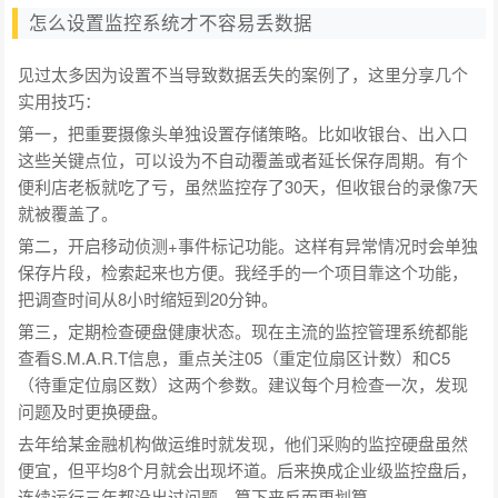
怎么设置监控系统才不容易丢数据
见过太多因为设置不当导致数据丢失的案例了，这里分享几个
实用技巧：
第一，把重要摄像头单独设置存储策略。比如收银台、出入口
这些关键点位，可以设为不自动覆盖或者延长保存周期。有个
便利店老板就吃了亏，虽然监控存了30天，但收银台的录像7天
就被覆盖了。
第二，开启移动侦测+事件标记功能。这样有异常情况时会单独
保存片段，检索起来也方便。我经手的一个项目靠这个功能，
把调查时间从8小时缩短到20分钟。
第三，定期检查硬盘健康状态。现在主流的监控管理系统都能
查看S.M.A.R.T信息，重点关注05（重定位扇区计数）和C5
（待重定位扇区数）这两个参数。建议每个月检查一次，发现
问题及时更换硬盘。
去年给某金融机构做运维时就发现，他们采购的监控硬盘虽然
便宜，但平均8个月就会出现坏道。后来换成企业级监控盘后，
连续运行三年都没出过问题，算下来反而更划算。