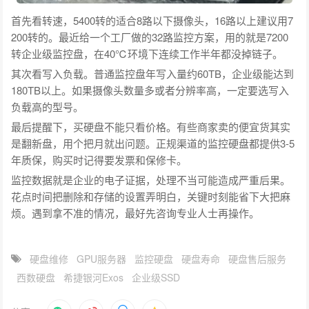
首先看转速，5400转的适合8路以下摄像头，16路以上建议用7
200转的。最近给一个工厂做的32路监控方案，用的就是7200
转企业级监控盘，在40℃环境下连续工作半年都没掉链子。
其次看写入负载。普通监控盘年写入量约60TB，企业级能达到
180TB以上。如果摄像头数量多或者分辨率高，一定要选写入
负载高的型号。
最后提醒下，买硬盘不能只看价格。有些商家卖的便宜货其实
是翻新盘，用个把月就出问题。正规渠道的监控硬盘都提供3-5
年质保，购买时记得要发票和保修卡。
监控数据就是企业的电子证据，处理不当可能造成严重后果。
花点时间把删除和存储的设置弄明白，关键时刻能省下大把麻
烦。遇到拿不准的情况，最好先咨询专业人士再操作。
硬盘维修
GPU服务器
监控硬盘
硬盘寿命
硬盘售后服务
西数硬盘
希捷银河Exos
企业级SSD