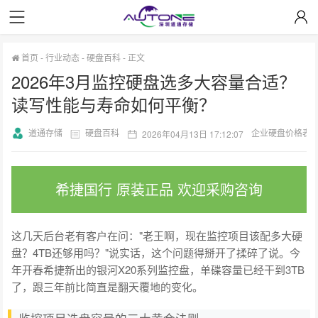
首页
-
行业动态
-
硬盘百科
-
正文
2026年3月监控硬盘选多大容量合适？
读写性能与寿命如何平衡？
道通存储
硬盘百科
企业硬盘价格表
2026年04月13日 17:12:07
希捷国行 原装正品 欢迎采购咨询
这几天后台老有客户在问："老王啊，现在监控项目该配多大硬
盘？4TB还够用吗？"说实话，这个问题得掰开了揉碎了说。今
年开春希捷新出的银河X20系列监控盘，单碟容量已经干到3TB
了，跟三年前比简直是翻天覆地的变化。