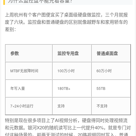
为什么监控盘不能光看容量？
上周杭州有个客户图便宜买了桌面级硬盘做监控，三个月就报
废了六块。监控盘和普通硬盘的区别就像越野车和家用轿车的
差别：
参数
监控专用盘
普通桌面盘
MTBF无故障时间
100万小时
60万小时
年写入量
180TB+
55TB
7×24小时运行
支持
不支持
特别是现在很多项目上了AI视频分析，硬盘得同时处理视频流
和元数据。银河X20的随机读写比上一代提升40%，就是专门对
付这种场景的。前两天测试的时候，20路视频同时写入，普通