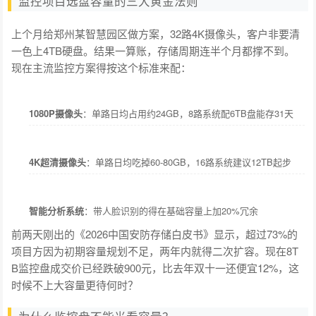
监控项目选盘容量的三大黄金法则
上个月给郑州某智慧园区做方案，32路4K摄像头，客户非要清
一色上4TB硬盘。结果一算账，存储周期连半个月都撑不到。
现在主流监控方案得按这个标准来配：
1080P摄像头
：单路日均占用约24GB，8路系统配6TB盘能存31天
4K超清摄像头
：单路日均吃掉60-80GB，16路系统建议12TB起步
智能分析系统
：带人脸识别的得在基础容量上加20%冗余
前两天刚出的《2026中国安防存储白皮书》显示，超过73%的
项目方因为初期容量规划不足，两年内就得二次扩容。现在8T
B监控盘成交价已经跌破900元，比去年双十一还便宜12%，这
时候不上大容量更待何时？