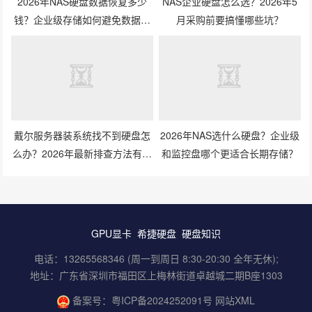
2026年NAS硬盘数据恢复多少
NAS企业硬盘怎么选？2026年5
钱？企业级存储如何避免数据丢
月采购前要搞懂哪些坑？
失风险？
戴尔服务器装系统找不到硬盘怎
2026年NAS选什么硬盘？企业级
么办？2026年最新排查方法有哪
和监控盘哪个更适合长期存储？
些？
GPU显卡
希捷硬盘
硬盘知识
电话：13265568346 (周一到周日 8:30-20:30 全年无休);
地址：广东省深圳市福田区上梅林街道卓越城二期B座1303
备案号：
粤ICP备2024252091号
网站XML