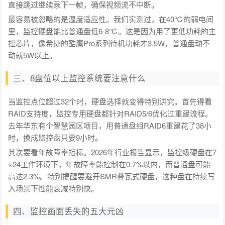
直接跳过继续录下一帧，确保视频流不中断。
最容易被忽略的是温度适应性。我们实测过，在40℃的弱电间
里，监控硬盘能比普通盘低6-8℃。这是因为用了更低功耗的主
控芯片，像希捷的酷鹰Pro系列待机功耗才3.5W，普通盘动不
动就5W以上。
三、8盘位以上监控系统要注意什么
当监控点位超过32个时，硬盘选择就变得特别讲究。首先得看
RAID支持度，监控专用硬盘都针对RAID5/6优化过重建流程。
去年华东有个智慧园区项目，用普通盘组RAID6重建花了38小
时，换成监控盘只要9小时。
其次要看年故障率指标。2026年行业报告显示，监控级硬盘在7
×24工作环境下，年故障率能控制在0.7%以内，而普通盘可能
高达2.3%。特别提醒要避开SMR叠瓦式硬盘，这种盘在持续写
入场景下性能衰减特别快。
四、监控画面丢失的五大元凶