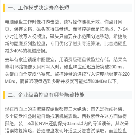
一、工作模式决定寿命长短
电脑硬盘工作时像打游击战，读写操作随机分散。你点开网
页、保存文档，磁头就得满盘跑。而监控硬盘是阵地战，7×24
小时连续写入视频流，磁头只需要在小范围匀速移动。希捷最
新的酷鹰系列监控盘，专门优化了磁头寻道算法，比普通硬盘
减少40%的机械磨损。
去年有家连锁超市图便宜，用消费级硬盘做监控存储。结果高
峰期16路摄像头同时写入时，硬盘响应延迟直接突破200ms，
关键画面全变成马赛克。监控硬盘的连续写入速度能稳定在220
MB/s，而普通硬盘遇到多路并发就可能掉到80MB/s以下。
二、企业级监控盘有哪些隐藏技能
现在市面上的主流监控硬盘都带三大绝活：首先是振动补偿，
多个硬盘堆叠时能自动抵消机械震动。西数紫盘在这方面做得
挺绝，装上8盘位NVR还能保持0.5ms以内的寻道误差。其次是
错误恢复策略，普通硬盘发现坏道会反复尝试读取，而监控盘