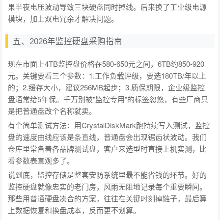
果半夜电压波动导致三块硬盘同时掉线。后来换了工业级电源
模块，加上双电冗余才解决问题。
五、2026年监控硬盘采购指南
现在市面上4TB监控盘价格在580-650元之间，6TB约850-920
元。关键要看三个参数：1.工作负载评级，要选180TB/年以上
的；2.缓存大小，建议256MB起步；3.质保期限，企业级监控
盘通常给5年保。千万别被"监控专用"的标签忽悠，有些厂商只
是把普通盘改个名称就卖。
有个简单测试方法：用CrystalDiskMark跑持续写入测试，监控
盘的速度曲线应该是条直线，普通盘会出现锯齿状波动。我们
仓库里常备着各品牌测试盘，客户来选型时直接上机实测，比
看参数表直观多了。
说到底，监控存储是整套安防系统里最不能省钱的环节。好的
监控硬盘就像忠实的老门房，风雨无阻地记录每个重要瞬间。
那些用普通硬盘凑合的方案，往往在关键时刻掉链子，最后算
上数据恢复和换盘成本，反而更不划算。