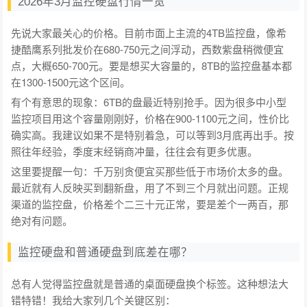
2026年3月监控硬盘行情一览
先说大家最关心的价格。目前市面上主流的4TB监控盘，像希
捷酷鹰系列批发价在680-750元之间浮动，西数紫盘稍微便宜
点，大概650-700元。要是想买大容量的，8TB的监控盘基本都
在1300-1500元这个区间。
有个有意思的现象：6TB的盘最近特别抢手。因为很多中小型
监控项目用这个容量刚刚好，价格在900-1100元之间，性价比
确实高。我建议如果不是特别着急，可以等到3月底再出手。按
照往年经验，季度末经销商冲量，往往会有更多优惠。
这里要提醒一句：千万别贪便宜买那些低于市场价太多的盘。
最近就有人反映买到翻新盘，用了不到三个月就出问题。正规
渠道的监控盘，价格差个二三十元正常，要是差个一两百，那
绝对有问题。
监控硬盘和普通硬盘到底差在哪？
总有人觉得监控盘就是普通的桌面硬盘换个标签。这种想法大
错特错！我给大家列几个关键区别：