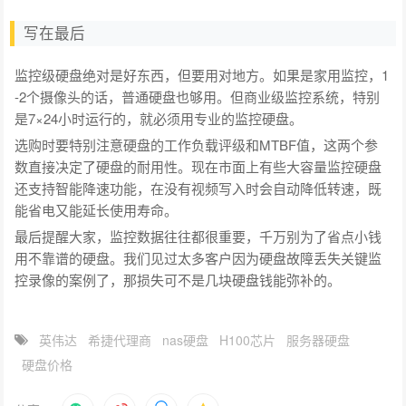
写在最后
监控级硬盘绝对是好东西，但要用对地方。如果是家用监控，1
-2个摄像头的话，普通硬盘也够用。但商业级监控系统，特别
是7×24小时运行的，就必须用专业的监控硬盘。
选购时要特别注意硬盘的工作负载评级和MTBF值，这两个参
数直接决定了硬盘的耐用性。现在市面上有些大容量监控硬盘
还支持智能降速功能，在没有视频写入时会自动降低转速，既
能省电又能延长使用寿命。
最后提醒大家，监控数据往往都很重要，千万别为了省点小钱
用不靠谱的硬盘。我们见过太多客户因为硬盘故障丢失关键监
控录像的案例了，那损失可不是几块硬盘钱能弥补的。
英伟达
希捷代理商
nas硬盘
H100芯片
服务器硬盘
硬盘价格