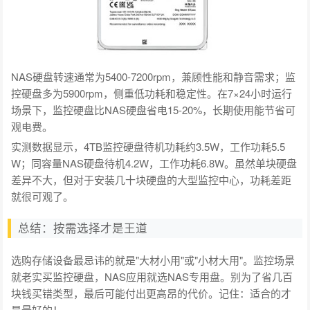
NAS硬盘转速通常为5400-7200rpm，兼顾性能和静音需求；监
控硬盘多为5900rpm，侧重低功耗和稳定性。在7×24小时运行
场景下，监控硬盘比NAS硬盘省电15-20%，长期使用能节省可
观电费。
实测数据显示，4TB监控硬盘待机功耗约3.5W，工作功耗5.5
W；同容量NAS硬盘待机4.2W，工作功耗6.8W。虽然单块硬盘
差异不大，但对于安装几十块硬盘的大型监控中心，功耗差距
就很可观了。
总结：按需选择才是王道
选购存储设备最忌讳的就是"大材小用"或"小材大用"。监控场景
就老实买监控硬盘，NAS应用就选NAS专用盘。别为了省几百
块钱买错类型，最后可能付出更高昂的代价。记住：适合的才
是最好的！