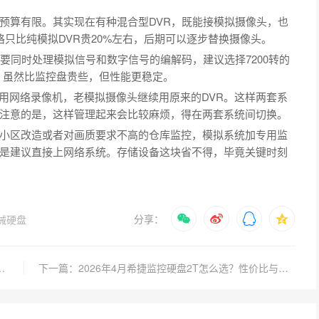
预算有限。其实现在有种混合型DVR，既能接模拟摄像头，也
格只比纯模拟DVR贵20%左右，后期可以逐步替换摄像头。
要同时处理模拟信号和数字信号的编解码，建议选择7200转的
区间，虽然比监控盘贵些，但性能更稳定。
头用网络录像机，老模拟摄像头继续用原来的DVR。这样两套系
注意的是，这样管理起来会比较麻烦，得在两套系统间切换。
小区改造或者对画质要求不高的仓库监控，模拟系统加专用监
是建议直接上网络系统。存储设备这块省不得，毕竟关键时刻
分享：
械硬盘
稳定？如何搭配NAS最划算？
下一篇：2026年4月希捷监控硬盘2T怎么选？性价比与耐用性实测对比