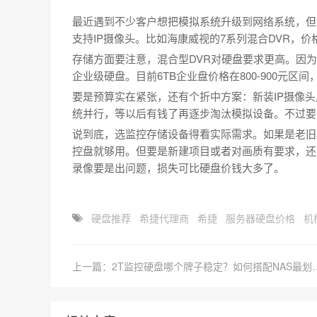
最近遇到不少客户想把模拟系统升级到网络系统，但
支持IP摄像头。比如海康威视的7系列混合DVR，价
存储方面要注意，混合型DVR对硬盘要求更高。因为
企业级硬盘。目前6TB企业盘价格在800-900元
要是预算实在紧张，还有个折中方案：新装IP摄像
统并行，等以后有钱了再逐步淘汰模拟设备。不过要
说到底，选监控存储设备得看实际需求。如果是老旧
控盘就够用。但要是新建项目或者对画质有要求，还
录像要是出问题，损失可比硬盘价钱大多了。
硬盘推荐
希捷代理商
希捷
服务器硬盘价格
机
上一篇：2T监控硬盘哪个牌子