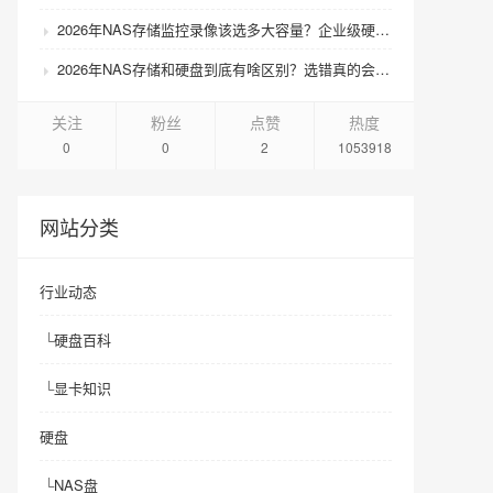
2026年NAS存储监控录像该选多大容量？企业级硬盘怎么搭配才划算？
2026年NAS存储和硬盘到底有啥区别？选错真的会后悔吗？
关注
粉丝
点赞
热度
0
0
2
1053918
网站分类
行业动态
└
硬盘百科
└
显卡知识
硬盘
└
NAS盘