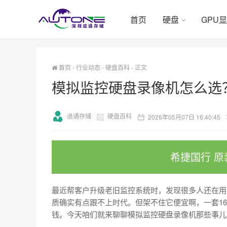
首页
硬盘
GPU
首页
-
行业动态
-
硬盘百科
-
正文
模拟监控硬盘录像机怎么选
道通存储
硬盘百科
2026年05月07日 16:40:45
希捷国行 原
最近帮客户升级老旧监控系统时，发现很多人还在用
质确实有点跟不上时代。但架不住它便宜啊，一套1
钱。今天咱们就来聊聊模拟监控硬盘录像机那些事儿