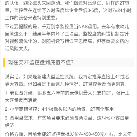
的队伍，避免磁头来回跳动。我们做过对比测试，同样的2T容
量，监控盘在连续写入时温度比企业盘低3-5度，这对7×24小时
工作的设备来说特别重要。
不过要提醒的是，千万别拿监控盘当NAS盘用。去年有家幼儿
园就这么干，结果半年内坏了三块盘。监控盘的纠错机制是针
对视频流优化的，对随机读写错误容忍度高，但存重要文档的
话风险太大。
现在买2T监控盘到底值不值？
说实话，如果是新建大型监控系统，我肯定推荐直接上4T或者
更大容量。但如果是下面这几种情况，2T监控盘反而更划算：
1. 老设备升级：很多五六年前的录像机最大只支持2T，强行上
大容量反而浪费
2. 小型商铺监控：4个摄像头以内的场景，2T完全够用
3. 备用盘需求：有些项目要求必须备两块盘，这时候小容量更
经济
价格方面，目前希捷2T监控盘批发价在430-450元左右，比去年