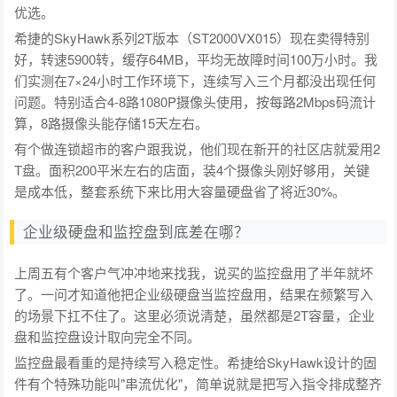
优选。
希捷的SkyHawk系列2T版本（ST2000VX015）现在卖得特别
好，转速5900转，缓存64MB，平均无故障时间100万小时。我
们实测在7×24小时工作环境下，连续写入三个月都没出现任何
问题。特别适合4-8路1080P摄像头使用，按每路2Mbps码流计
算，8路摄像头能存储15天左右。
有个做连锁超市的客户跟我说，他们现在新开的社区店就爱用2
T盘。面积200平米左右的店面，装4个摄像头刚好够用，关键
是成本低，整套系统下来比用大容量硬盘省了将近30%。
企业级硬盘和监控盘到底差在哪？
上周五有个客户气冲冲地来找我，说买的监控盘用了半年就坏
了。一问才知道他把企业级硬盘当监控盘用，结果在频繁写入
的场景下扛不住了。这里必须说清楚，虽然都是2T容量，企业
盘和监控盘设计取向完全不同。
监控盘最看重的是持续写入稳定性。希捷给SkyHawk设计的固
件有个特殊功能叫"串流优化"，简单说就是把写入指令排成整齐