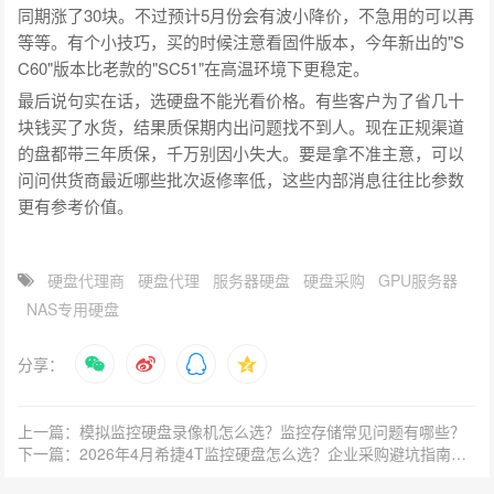
同期涨了30块。不过预计5月份会有波小降价，不急用的可以再
等等。有个小技巧，买的时候注意看固件版本，今年新出的"S
C60"版本比老款的"SC51"在高温环境下更稳定。
最后说句实在话，选硬盘不能光看价格。有些客户为了省几十
块钱买了水货，结果质保期内出问题找不到人。现在正规渠道
的盘都带三年质保，千万别因小失大。要是拿不准主意，可以
问问供货商最近哪些批次返修率低，这些内部消息往往比参数
更有参考价值。
硬盘代理商
硬盘代理
服务器硬盘
硬盘采购
GPU服务器
NAS专用硬盘
分享：
上一篇：模拟监控硬盘录像机怎么选？监控存储常见问题有哪些？
下一篇：2026年4月希捷4T监控硬盘怎么选？企业采购避坑指南来了！