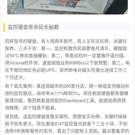
监控硬盘寿命延长秘籍
同样型号的硬盘，有人用两年就坏，有人五年还在转，关键在
保养。三点干货：第一，监控柜散热风扇要每月清灰，硬盘超
过55℃寿命直接腰斩；第二，季度巡检时一定要做坏道扫描，
用Victoria软件测，速度阈值设到60MB/s以下就预警；第三，电
压不稳的地区务必配UPS，突然断电对磁头伤害比连续工作三
个月还大。
有个真实案例：某连锁超市的200家分店，统一换成支持振动补
偿的监控盘后，返修率从11%降到3%。现在新款硬盘都有健康
管理功能，像西数紫盘搭配的Dashboard工具，能提前两周预
测故障，这个钱真不能省。
说到底，选监控硬盘就像买保险，图便宜买杂牌，关键时候掉
链子损失更大。现在渠道价4T监控盘也就差个三五十块，不如
选带3年换新服务的型号，真出了问题有人兜底。最近要备货的