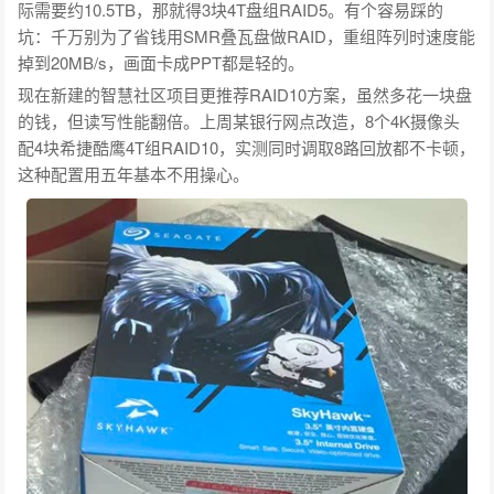
际需要约10.5TB，那就得3块4T盘组RAID5。有个容易踩的
坑：千万别为了省钱用SMR叠瓦盘做RAID，重组阵列时速度能
掉到20MB/s，画面卡成PPT都是轻的。
现在新建的智慧社区项目更推荐RAID10方案，虽然多花一块盘
的钱，但读写性能翻倍。上周某银行网点改造，8个4K摄像头
配4块希捷酷鹰4T组RAID10，实测同时调取8路回放都不卡顿，
这种配置用五年基本不用操心。