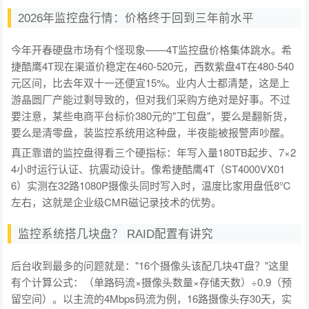
2026年监控盘行情：价格终于回到三年前水平
今年开春硬盘市场有个怪现象——4T监控盘价格集体跳水。希
捷酷鹰4T现在渠道价稳定在460-520元，西数紫盘4T在480-540
元区间，比去年双十一还便宜15%。业内人士都清楚，这是上
游晶圆厂产能过剩导致的，但对我们采购方绝对是好事。不过
要注意，某些电商平台标价380元的"工包盘"，要么是翻新货，
要么是清零盘，装监控系统用这种盘，半夜能被报警声吵醒。
真正靠谱的监控盘得看三个硬指标：年写入量180TB起步、7×2
4小时运行认证、抗震动设计。像希捷酷鹰4T（ST4000VX01
6）实测在32路1080P摄像头同时写入时，温度比家用盘低8℃
左右，这就是企业级CMR磁记录技术的优势。
监控系统搭几块盘？ RAID配置有讲究
后台收到最多的问题就是："16个摄像头该配几块4T盘？"这里
有个计算公式：（单路码流×摄像头数量×存储天数）÷0.9（预
留空间）。以主流的4Mbps码流为例，16路摄像头存30天，实