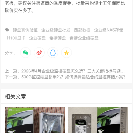
老板，建议关注渠道商的季度促销，批量采购谈个五年保固比
砍价实在多了。
硬盘真伪验证
企业级硬盘批发
西部数据
企业级NAS存储
H100显卡
企业硬盘
希捷硬盘
希捷企业级硬盘
分享：
上一篇：2026年4月企业级监控硬盘怎么选？三大关键指标与避坑指南
下一篇：500G监控硬盘够用吗？如何选择最适合的监控存储方案？
相关文章