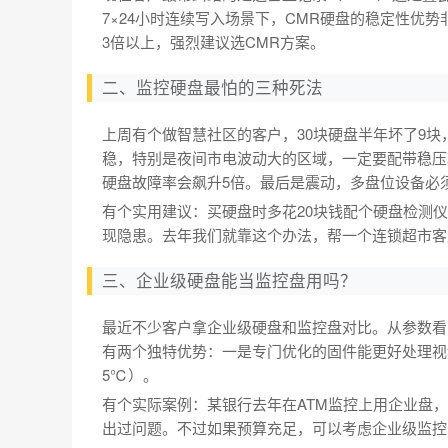
7×24小时连续写入场景下，CMR硬盘的稳定性优
3倍以上，强烈建议选CMR方案。
二、监控硬盘最怕的三种死法
上周有个做智慧社区的客户，30块硬盘半年坏了9
稳，特别是夜间市电波动大的区域，一定要配带稳压
硬盘故障率会飙升5倍。最后是震动，多盘位设备必
有个实用建议：买硬盘时多花20块钱配个硬盘检测仪
现隐患。去年我们就靠这个办法，帮一个连锁超市客
三、企业级硬盘能当监控盘用吗？
最近不少客户拿企业级硬盘和监控盘对比。从参数看
有两个独特优势：一是专门优化的固件能更好处理视频流
5℃）。
有个实际案例：某银行去年在ATM监控上用企业盘
出过问题。不过如果预算充足，可以考虑企业级监控混合