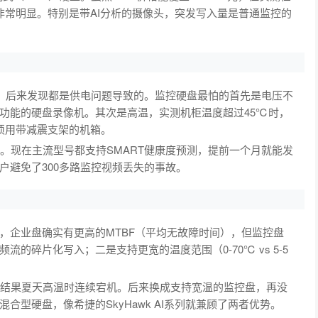
势非常明显。特别是带AI分析的摄像头，突发写入量是普通监控的
块，后来发现都是供电问题导致的。监控硬盘最怕的首先是电压不
功能的硬盘录像机。其次是高温，实测机柜温度超过45℃时，
须用带减震支架的机箱。
。现在主流型号都支持SMART健康度预测，提前一个月就能发
户避免了300多路监控视频丢失的事故。
，企业盘确实有更高的MTBF（平均无故障时间），但监控盘
的碎片化写入；二是支持更宽的温度范围（0-70℃ vs 5-5
，结果夏天高温时连续宕机。后来换成支持宽温的监控盘，再没
型硬盘，像希捷的SkyHawk AI系列就兼顾了两者优势。