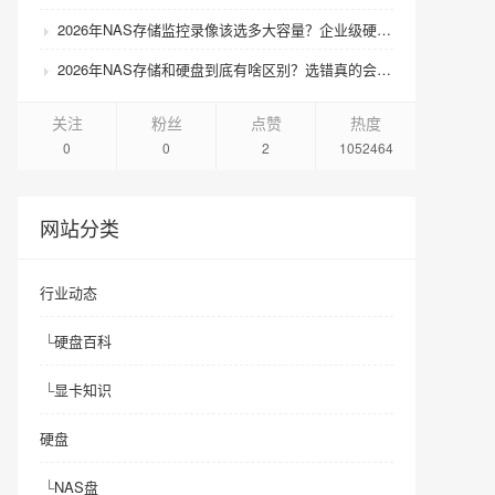
2026年NAS存储监控录像该选多大容量？企业级硬盘怎么搭配才划算？
2026年NAS存储和硬盘到底有啥区别？选错真的会后悔吗？
关注
粉丝
点赞
热度
0
0
2
1052464
网站分类
行业动态
└
硬盘百科
└
显卡知识
硬盘
└
NAS盘