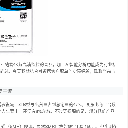
选？随着4K超高清监控的普及，加上AI智能分析功能成为行业标
苛刻。今天我就结合最近帮客户配单的实际经验，聊聊当前市
成主流
需求锐减，8TB型号出货量占到总销量的47%。某东电商平台数
，比去年双十一还便宜8%左右。不过要提醒的是，部分低价产品
（SMR）硬盘。虽然SMR价格能便宜100-150元，但实测在