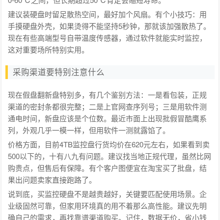
建议装硬盘时留足散热空间，最好加个风扇。有个小技巧：用
手摸硬盘外壳，如果烫得不能坚持5秒钟，那就该加强散热了。
现在有些高端型号自带温度传感器，通过软件就能实时监控，
这对重要场所特别实用。
采购渠道要特别注意什么
现在假盘翻新盘特别多，有几个鉴别方法：一是看包装，正规
渠道的密封条都很完整；二是上官网查序列号；三是用软件测
通电时间，新盘应该是个位数。最近市面上出现批假冒酷鹰系
列，外观几乎一模一样，但用软件一测就露馅了。
价格方面，目前4TB监控盘行货均价在620元左右，如果看到卖
500以下的，十有八九有问题。建议找当地正规代理，虽然比网
购贵点，但售后有保障。有个客户图便宜在淘宝买了批盘，结
果出问题卖家直接跑路了。
说到底，买监控硬盘不是越贵越好，关键要匹配使用场景。企
业级固然可靠，但家用环境真的用不着那么高性能。建议先明
确自己的需求，再找靠谱渠道购买。记住，数据无价，省小钱