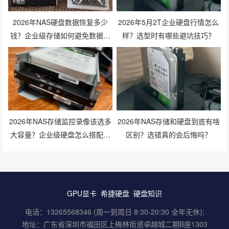
2026年NAS硬盘数据恢复多少
2026年5月2T企业硬盘行情怎么
钱？企业级存储如何避免数据丢
样？选型时有哪些避坑技巧？
失风险？
2026年NAS存储监控录像该选多
2026年NAS存储和硬盘到底有啥
大容量？企业级硬盘怎么搭配才
区别？选错真的会后悔吗？
划算？
GPU显卡
希捷硬盘
硬盘知识
电话：13265568346 (周一到周日 8:30-20:30 全年无休);
地址：广东省深圳市福田区上梅林街道卓越城二期B座1303