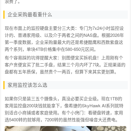
浪费了。
企业采购最看重什么
现在市面上的监控硬盘主要分三大类：专门为7x24小时监控设
计的、普通家用级、以及介于两者之间的NAS盘。根据2026年
第一季度数据，企业采购量最大的还是希捷酷鹰和西数紫盘这
两个系列，单块4TB价格集中在580-650元区间。
有个容易踩的坑得提醒大家：别图便宜买拆机盘！上周刚有个
客户贪便宜买了批二手盘，结果三个月内坏了7块。正规渠道的
盘都有五年质保，虽然贵个一两百，但算下来其实更划算。
家用监控该怎么选
如果你只是装三五个摄像头，真没必要买企业级。现在1TB的
家用监控盘200块钱就能拿下，像希捷的SkyHawk AI系列就特
别适合小商铺或者家庭使用。有个小窍门：看硬盘转速，家用
选5400转的就够用，7200转的虽然性能强但噪音大还费电。