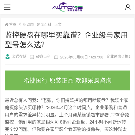
首页
-
行业动态
-
硬盘百科
-
正文
监控硬盘在哪里买靠谱？企业级与家用
型号怎么选？
道通存储
硬盘百科
企业硬盘价格表
2026年05月08日 16:37:08
希捷国行 原装正品 欢迎采购咨询
最近总有人问我："老张，你们搞监控的都用啥硬盘？我装个家
庭摄像头该买哪种？"2026年4月这个时间点，企业采购和普通
用户的需求差异特别明显。上个月帮某连锁超市部署了200多路
监控，他们用的就是银河X18系列企业盘，24小时不间断运转
完全没问题。但你要在家里装个看宠物的摄像头，买这种就太