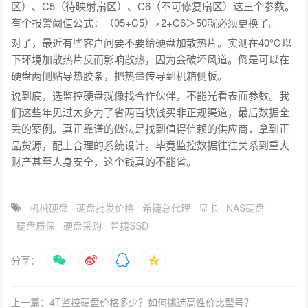
区）、C5（待映射扇区）、C6（不可修复扇区）这三个参数。
有个报警阈值公式：（05+C5）×2+C6＞50就必须更换了。
对了，最近有些客户问要不要给硬盘加散热片。实测在40℃以
下环境加散热片反而影响散热，因为会破坏风道。倒是可以在
硬盘两侧贴导热胶条，把热量传导到机箱侧板。
说到底，选监控硬盘就像找合作伙伴，不能光看表面参数。我
们这些年见过太多为了省两百块钱买非正规渠道，最后数据全
丢的案例。真正靠谱的做法是找到值得信赖的供应商，拿到正
品货源，配上合理的系统设计。毕竟监控数据往往关系到重大
财产甚至人身安全，这个钱真的不能省。
机械硬盘
硬盘批发价格
希捷总代理
显卡
NAS硬盘
硬盘质保
硬盘采购
希捷SSD
分享：
上一篇：4T监控硬盘价格多少？如何挑选高性价比型号？