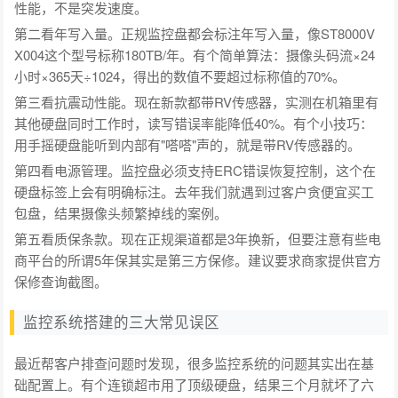
性能，不是突发速度。
第二看年写入量。正规监控盘都会标注年写入量，像ST8000V
X004这个型号标称180TB/年。有个简单算法：摄像头码流×24
小时×365天÷1024，得出的数值不要超过标称值的70%。
第三看抗震动性能。现在新款都带RV传感器，实测在机箱里有
其他硬盘同时工作时，读写错误率能降低40%。有个小技巧：
用手摇硬盘能听到内部有"嗒嗒"声的，就是带RV传感器的。
第四看电源管理。监控盘必须支持ERC错误恢复控制，这个在
硬盘标签上会有明确标注。去年我们就遇到过客户贪便宜买工
包盘，结果摄像头频繁掉线的案例。
第五看质保条款。现在正规渠道都是3年换新，但要注意有些电
商平台的所谓5年保其实是第三方保修。建议要求商家提供官方
保修查询截图。
监控系统搭建的三大常见误区
最近帮客户排查问题时发现，很多监控系统的问题其实出在基
础配置上。有个连锁超市用了顶级硬盘，结果三个月就坏了六