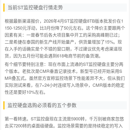
当前ST监控硬盘行情走势
根据最新渠道报价，2026年4月ST监控硬盘8TB版本批发价在1
150-1250元浮动，比3月份降了50元左右。这个降价主要跟两个
因素有关：一是春节后各大项目集中开工的采购高峰期已过；
二是希捷在泰国的新生产线开始量产，供货量增加了15%。现
在入手的话确实是个不错的窗口期，不过建议优先考虑渠道现
货，因为五月份可能会遇到618电商节前的备货潮。
有个细节要特别注意：现在市面上流通的ST监控硬盘主要分两
个版本。老批次是CMR垂直记录技术，新型号已经开始采用S
MR叠瓦式。虽然官方宣称监控场景下性能差异不大，但从我们
实际测试来看，在7×24小时连续写入场景中，CMR版本的稳定
性还是要好10%左右。
监控硬盘选购必须看的五个参数
第一看转速。ST监控盘现在主流是5900转，千万别被商家忽悠
去买7200转的桌面级硬盘。监控场景需要的是持续稳定的写入