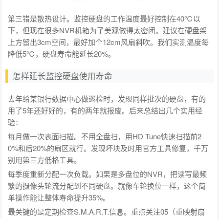
第三错是散热设计。监控硬盘的工作温度最好控制在40℃以
下，但现在很多NVR机箱为了美观做得太密闭。建议在硬盘架
上方留出3cm空间，最好加个12cm风扇斜吹。我们实测温度每
降低5℃，硬盘寿命能延长20%。
怎样延长监控硬盘使用寿命
去年给某银行数据中心做巡检时，发现同样批次的硬盘，有的
用了5年还好好的，有的两年就报废。后来总结出几个实用经
验：
每月做一次表面扫描。不用全盘扫，用HD Tune快速扫描前2
0%和后20%的扇区就行。发现坏块及时用官方工具修复，千万
别用第三方低格工具。
每季度重新分配一次负载。如果是多盘位的NVR，把读写最频
繁的摄像头轮流分配到不同硬盘。就像车轮换位一样，这个简
单操作能让整体寿命提升35%。
最关键的是定期检查S.M.A.R.T.信息。重点关注05（重映射扇