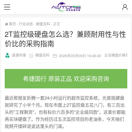
首页
-
行业动态
-
硬盘百科
-
正文
2T监控级硬盘怎么选？兼顾耐用性与性
价比的采购指南
道通存储
硬盘百科
企业硬盘价格表
2026年05月09日 16:48:49
希捷国行 原装正品 欢迎采购咨询
最近帮朋友折腾一套24小时运行的超市监控系统，光是挑硬盘
就研究了小半个月。现在市面上2T监控盘五花八门，有三百出
头的"工程剩货"，也有标价六百多的"企业级同款"，这差价都能
再买块硬盘了。作为经历过五次监控项目的老油条，今天咱们
就掰开揉碎说说这里头的门道。