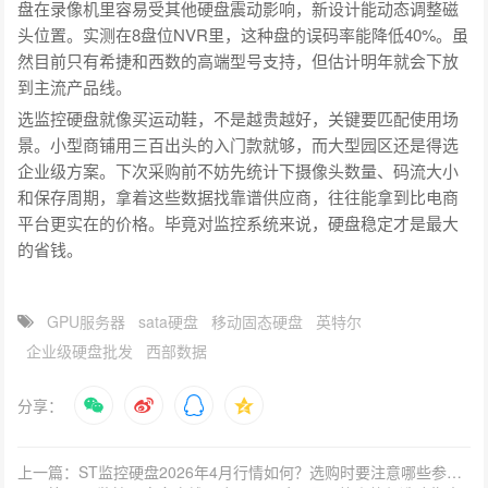
盘在录像机里容易受其他硬盘震动影响，新设计能动态调整磁
头位置。实测在8盘位NVR里，这种盘的误码率能降低40%。虽
然目前只有希捷和西数的高端型号支持，但估计明年就会下放
到主流产品线。
选监控硬盘就像买运动鞋，不是越贵越好，关键要匹配使用场
景。小型商铺用三百出头的入门款就够，而大型园区还是得选
企业级方案。下次采购前不妨先统计下摄像头数量、码流大小
和保存周期，拿着这些数据找靠谱供应商，往往能拿到比电商
平台更实在的价格。毕竟对监控系统来说，硬盘稳定才是最大
的省钱。
GPU服务器
sata硬盘
移动固态硬盘
英特尔
企业级硬盘批发
西部数据
分享：
上一篇：ST监控硬盘2026年4月行情如何？选购时要注意哪些参数？