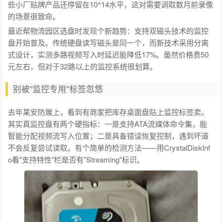
些小厂贴牌产品还停留在10^14水平，这对需要调取数月前录像
的场景很致命。
最近帮物流园区选盘时发现个新趋势：支持双磁头技术的监控
盘开始普及。传统硬盘读写磁头是同一个，而新技术采用分离
式设计，实测多路视频写入时延迟能降低17%。虽然价格贵50
元左右，但对于32路以上的监控系统很划算。
别被"监控专用"标签忽悠
去年某安防展上，看到有商家把库存桌面盘贴上监控标签卖。
其实真监控盘有两个硬指标：一是支持ATA流媒体命令集，能
智能分配视频流写入位置；二是具备错误恢复控制，遇到坏道
不会反复尝试读取。有个简单的检测方法——用CrystalDiskInf
o看"支持特性"栏是否有"Streaming"标识。