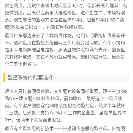
颜色略深。用软件查通电时间显示0小时，但拆开看到螺丝口有
细微划痕。后来供应商承认是返修盘，这种盘在二手市场特别
多。现在靠谱的鉴别方法是看盘体SN码、包装SN码和软件读
取SN是否三码合一，再查官网保修状态。
最近广东那边查处了个翻新盘作坊，他们专门收购矿盘重新开
卡，这种盘用在监控系统里两三个月就会出问题。有个小技巧
是用手电筒照硬盘电路板，原装盘的焊点饱满有光泽，翻新盘
常有修补痕迹。实在不放心就买带原厂塑封的国行货，虽然贵
个三五十但省心。
监控系统的配套选择
很多人只盯着硬盘参数，其实配套设备同样重要。现在主流的8
路NVR建议配7200转监控盘，而16路以上最好选企业级近线
盘。有个客户图便宜给36路系统配普通监控盘，结果半年就坏
了三块。后来换了支持7×24小时工作的企业盘，虽然单盘贵20
0元，但两年下来反而更省钱。
最近有个挺实用的新技术——带振动传感器的监控盘。传统硬