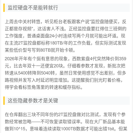
监控硬盘不是能转就行
上周去中关村转悠，听见柜台老板跟客户说"监控盘随便买，反
正都是存视频"，这话害人不浅。正经监控盘要扛得住三班倒的
工作强度，普通桌面盘24小时连续写两个月就可能出坏道。现
在主流2T监控盘都标称180TB/年的工作负载，但实际测试发现
某些低价型号写到80TB就开始卡顿。
2026年开年有个挺有意思的现象，西数紫盘4代突然降价到359
元，比去年双十一还便宜20块。仔细看参数才发现，新批次把
转速从5400转降到5040转，虽然日常使用感觉不出差别，但多
路视频并发写入时延迟明显增加。这提醒我们别光盯着价格，
得学会看标签角落里的转速和缓存指标。
这些隐藏参数才是关键
在仓库翻出三块不同年份的2T监控盘做对比测试，发现有个参
数经常被忽略——不可恢复读取错误率。现在大厂新品基本能
做到10^15，意味着连续读取1000TB数据才可能出错1bit。但某